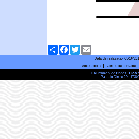
Comparteix
Facebook
Twitter
Email
Data de realització:
05/16/20
Accessibilitat
Correu de contacte
© Ajuntament de Blanes |
Prote
Passeig Dintre 29 | 17300