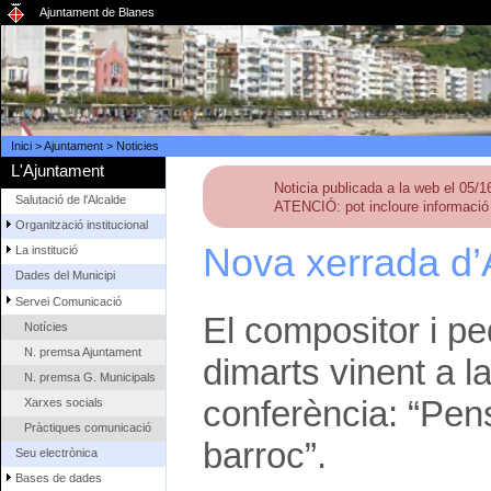
Ajuntament de Blanes
Inici
>
Ajuntament
>
Noticies
L'Ajuntament
Noticia publicada a la web el 05/
Salutació de l'Alcalde
ATENCIÓ: pot incloure informació 
Organització institucional
Nova xerrada d’A
La institució
Dades del Municipi
Servei Comunicació
El compositor i p
Notícies
N. premsa Ajuntament
dimarts vinent a l
N. premsa G. Municipals
conferència: “Pen
Xarxes socials
Pràctiques comunicació
barroc”.
Seu electrònica
Bases de dades