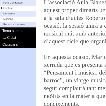
L’associació Aula Blanes,
Perfil Contractant
Edictes
aquest proper dimarts un
Normativa
a la sala d’actes Robert
Mocions
ocasió, la sessió anirà 
Recursos Humans
Tema a tema
musical qui, amb anterior
La Ciutat
d’aquest cicle que organ
Ciutadans
En aquesta ocasió, Mario
xerrada que es presenta so
“Pensament i música: del
barroc”, un viatge music
segur complaurà tant m
neòfits en la matèria que
coneixements.