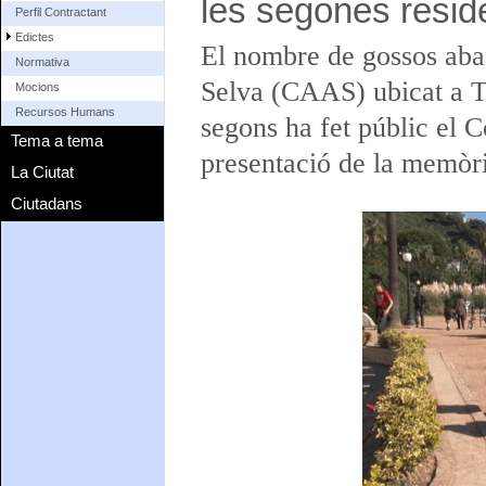
les segones resid
Perfil Contractant
Edictes
El nombre de gossos aba
Normativa
Selva (CAAS) ubicat a To
Mocions
Recursos Humans
segons ha fet públic el C
Tema a tema
presentació de la memòri
La Ciutat
Ciutadans