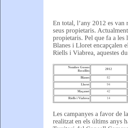
En total, l’any 2012 es van 
seus propietaris. Actualment,
propietaris. Pel que fa a les
Blanes i Lloret encapçalen e
Riells i Viabrea, aquestes du
Nombre Gossos
2012
Recollits
Blanes
82
Lloret
94
Maçanet
42
Riells i Viabrea
14
Les campanyes a favor de la 
realitzat en els últims anys h