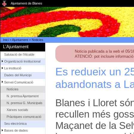
Ajuntament de Blanes
Inici
>
Ajuntament
>
Noticies
L'Ajuntament
Noticia publicada a la web el 05/
Salutació de l'Alcalde
ATENCIÓ: pot incloure informació 
Organització institucional
Es redueix un 2
La institució
Dades del Municipi
abandonats a La 
Servei Comunicació
Notícies
N. premsa Ajuntament
Blanes i Lloret só
N. premsa G. Municipals
Xarxes socials
recullen més gos
Pràctiques comunicació
Maçanet de la Selva
Seu electrònica
Bases de dades