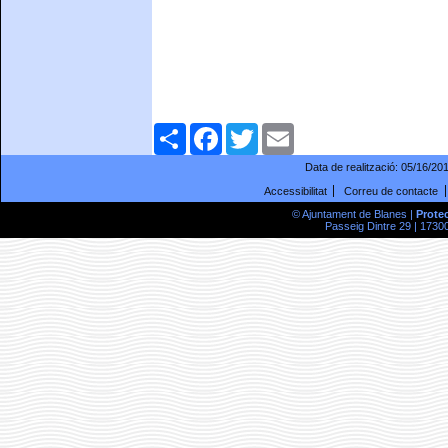
Comparteix
Facebook
Twitter
Email
Data de realització:
05/16/20
Accessibilitat
Correu de contacte
© Ajuntament de Blanes |
Prote
Passeig Dintre 29 | 17300