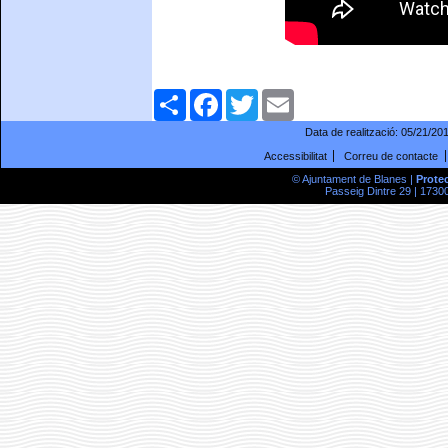
Comparteix
Facebook
Twitter
Email
Data de realització:
05/21/20
Accessibilitat
Correu de contacte
© Ajuntament de Blanes |
Prote
Passeig Dintre 29 | 17300