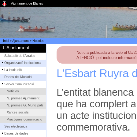
Ajuntament de Blanes
Inici
>
Ajuntament
>
Noticies
L'Ajuntament
Noticia publicada a la web el 05/
Salutació de l'Alcalde
ATENCIÓ: pot incloure informació 
Organització institucional
L’Esbart Ruyra d
La institució
Dades del Municipi
Servei Comunicació
L’entitat blanenca 
Notícies
N. premsa Ajuntament
que ha complert a
N. premsa G. Municipals
un acte institucion
Xarxes socials
Pràctiques comunicació
commemorativa.
Seu electrònica
Bases de dades