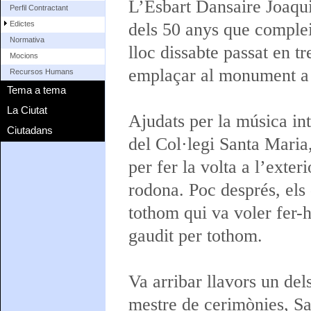
L’Esbart Dansaire Joaqui
Perfil Contractant
Edictes
dels 50 anys que comple
Normativa
lloc dissabte passat en tr
Mocions
emplaçar al monument a 
Recursos Humans
Tema a tema
La Ciutat
Ajudats per la música in
Ciutadans
del Col·legi Santa Maria
per fer la volta a l’exte
rodona. Poc després, els 
tothom qui va voler fer-
gaudit per tothom.
Va arribar llavors un del
mestre de cerimònies, S