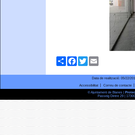
Comparteix
Facebook
Twitter
Email
Data de realització:
05/22/20
Accessibilitat
Correu de contacte
© Ajuntament de Blanes |
Prote
Passeig Dintre 29 | 17300