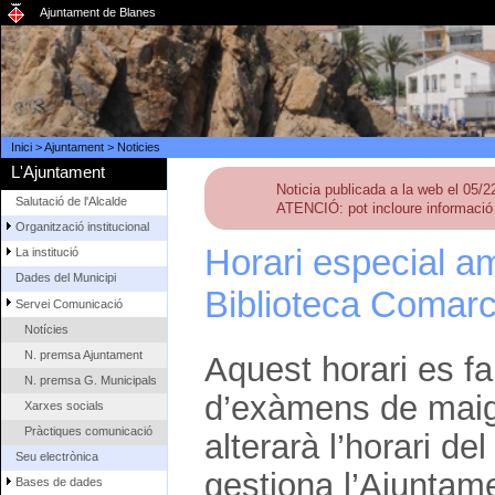
Ajuntament de Blanes
Inici
>
Ajuntament
>
Noticies
L'Ajuntament
Noticia publicada a la web el 05/
Salutació de l'Alcalde
ATENCIÓ: pot incloure informació 
Organització institucional
Horari especial a
La institució
Dades del Municipi
Biblioteca Comarca
Servei Comunicació
Notícies
N. premsa Ajuntament
Aquest horari es fa
N. premsa G. Municipals
d’exàmens de maig-
Xarxes socials
Pràctiques comunicació
alterarà l’horari d
Seu electrònica
gestiona l’Ajuntam
Bases de dades