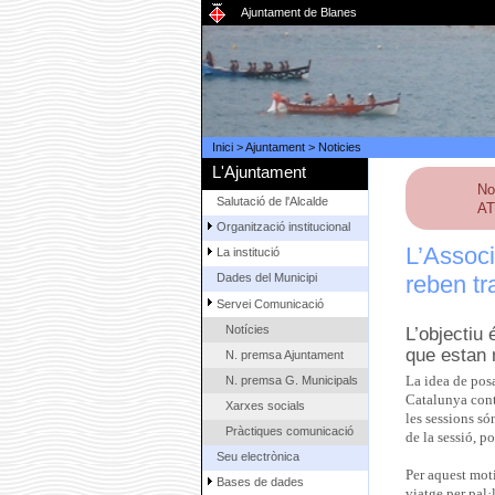
Ajuntament de Blanes
Inici
>
Ajuntament
>
Noticies
L'Ajuntament
No
Salutació de l'Alcalde
AT
Organització institucional
L’Associ
La institució
reben tr
Dades del Municipi
Servei Comunicació
Notícies
L’objectiu
que estan 
N. premsa Ajuntament
N. premsa G. Municipals
La idea de pos
Catalunya cont
Xarxes socials
les sessions só
Pràctiques comunicació
de la sessió, p
Seu electrònica
Per aquest moti
Bases de dades
viatge per pal·