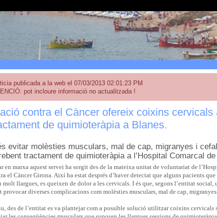
ticia publicada a la web el 07/03/2013 02:01:23 PM
ENCIÓ: pot incloure informació no actualitzada !
ació contra el Càncer ofereix coixins cervicals
actament de quimioteràpia a Blanes.
 és evitar molèsties musculars, mal de cap, migranyes i cefa
rebent tractament de quimioteràpia a l’Hospital Comarcal de
ar en marxa aquest servei ha sorgit des de la mateixa unitat de voluntariat de l’Ho
ra el Càncer Girona. Així ha estat després d’haver detectat que alguns pacients que
n molt llargues, es queixen de dolor a les cervicals. I és que, segons l’entitat social,
ot provocar diverses complicacions com molèsties musculars, mal de cap, migranyes 
u, des de l’entitat es va plantejar com a possible solució utilitzar coixins cervicals s
liar les conseqüències musculars que suposen les llargues sessions de quimioteràpia. A