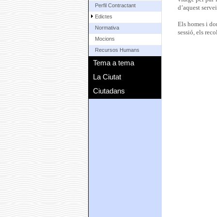
Perfil Contractant
d’aquest servei
Edictes
Els homes i don
Normativa
sessió, els reco
Mocions
Recursos Humans
Tema a tema
La Ciutat
Ciutadans