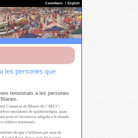
Castellano
English
 a les persones que
lees tensionals a les persones
 Blanes.
spital Comarcal de Blanes de l’AECC-
 reben tractament de quimioteràpia, quan
 una posició incorrecta, afegida a la durada
o cefalees tensionals.
imilars als que s’utilitzen per anar de
 partir d’ara, doncs, tots els usuaris