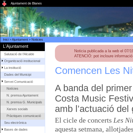
Ajuntament de Blanes
Inici
>
Ajuntament
>
Noticies
L'Ajuntament
Noticia publicada a la web el 07/
Salutació de l'Alcalde
ATENCIÓ: pot incloure informació 
Organització institucional
Comencen Les Nit
La institució
Dades del Municipi
Servei Comunicació
A banda del primer
Notícies
Costa Music Festiva
N. premsa Ajuntament
N. premsa G. Municipals
amb l’actuació del 
Xarxes socials
Pràctiques comunicació
El cicle de concerts
Les Ni
Seu electrònica
aquesta setmana, allotjades
Bases de dades