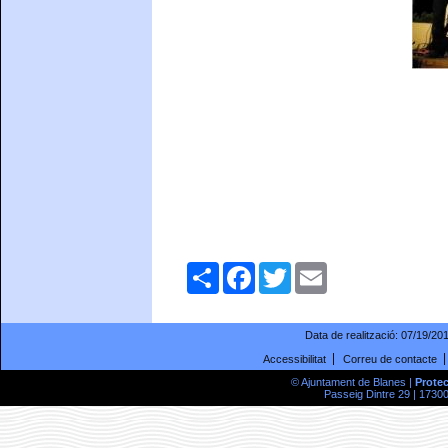
Comparteix
Facebook
Twitter
Email
Data de realització:
07/19/20
Accessibilitat
Correu de contacte
© Ajuntament de Blanes |
Prote
Passeig Dintre 29 | 17300