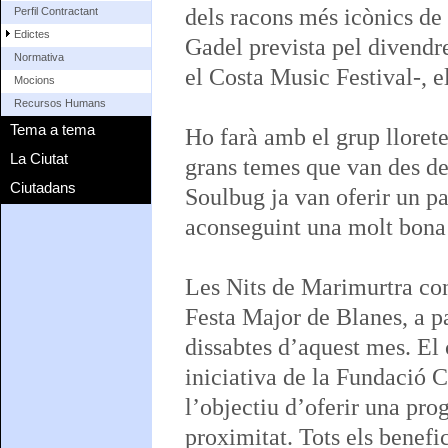
dels racons més icònics de
Perfil Contractant
Edictes
Gadel prevista pel divendr
Normativa
el Costa Music Festival-, el
Mocions
Recursos Humans
Tema a tema
Ho farà amb el grup llorete
La Ciutat
grans temes que van des del
Ciutadans
Soulbug ja van oferir un p
aconseguint una molt bona c
Les Nits de Marimurtra con
Festa Major de Blanes, a pa
dissabtes d’aquest mes. El
iniciativa de la Fundació C
l’objectiu d’oferir una pro
proximitat. Tots els benefi