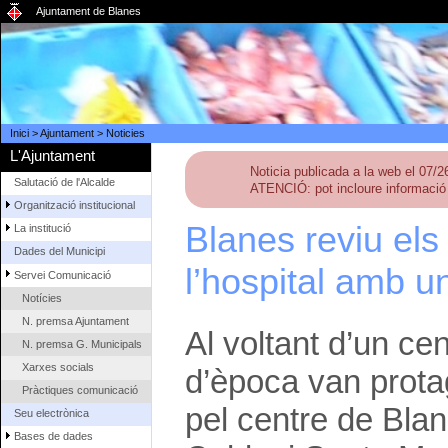
Ajuntament de Blanes
Inici
>
Ajuntament
>
Noticies
L'Ajuntament
Noticia publicada a la web el 07/
Salutació de l'Alcalde
ATENCIÓ: pot incloure informació 
Organització institucional
Blanes reviu els
La institució
Dades del Municipi
l’hospital amb u
Servei Comunicació
Notícies
N. premsa Ajuntament
Al voltant d’un c
N. premsa G. Municipals
Xarxes socials
d’època van protag
Pràctiques comunicació
pel centre de Bla
Seu electrònica
Bases de dades