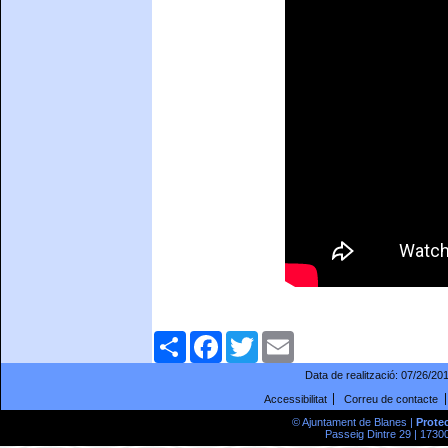
Comparteix
Facebook
Twitter
Email
Data de realització:
07/26/20
Accessibilitat
Correu de contacte
© Ajuntament de Blanes |
Prote
Passeig Dintre 29 | 17300