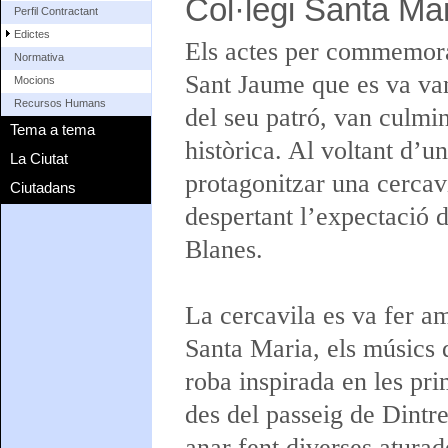
Col·legi Santa Ma
Perfil Contractant
Edictes
Els actes per commemorar
Normativa
Sant Jaume que es va van 
Mocions
Recursos Humans
del seu patró, van culmi
Tema a tema
històrica. Al voltant d’
La Ciutat
protagonitzar una cercavi
Ciutadans
despertant l’expectació 
Blanes.
La cercavila es va fer 
Santa Maria, els músics 
roba inspirada en les pr
des del passeig de Dintre,
anar fent diverses aturad