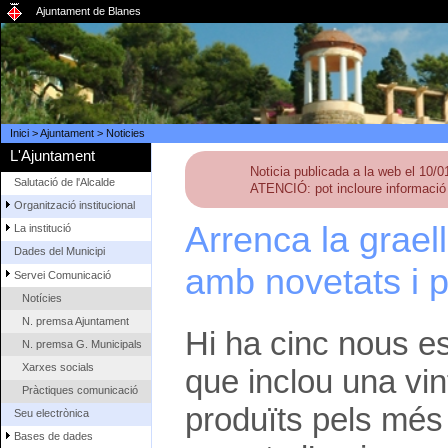
Ajuntament de Blanes
Inici
>
Ajuntament
>
Noticies
L'Ajuntament
Noticia publicada a la web el 10/
Salutació de l'Alcalde
ATENCIÓ: pot incloure informació 
Organització institucional
Arrenca la grael
La institució
Dades del Municipi
amb novetats i 
Servei Comunicació
Notícies
N. premsa Ajuntament
Hi ha cinc nous es
N. premsa G. Municipals
Xarxes socials
que inclou una vin
Pràctiques comunicació
produïts pels més
Seu electrònica
Bases de dades