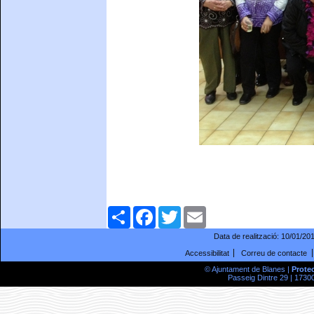
Comparteix
Facebook
Twitter
Email
Data de realització:
10/01/20
Accessibilitat
Correu de contacte
© Ajuntament de Blanes |
Prote
Passeig Dintre 29 | 17300