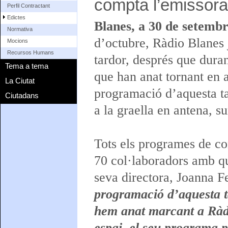
compta l’emissora
Perfil Contractant
Edictes
Blanes, a 30 de setemb
Normativa
d’octubre, Ràdio Blanes 
Mocions
Recursos Humans
tardor, després que duran
Tema a tema
que han anat tornant en 
La Ciutat
programació d’aquesta ta
Ciutadans
a la graella en antena, s
Tots els programes de con
70 col·laboradors amb q
seva directora, Joanna F
programació d’aquesta t
hem anat marcant a Ràdi
espai, el seu programa p