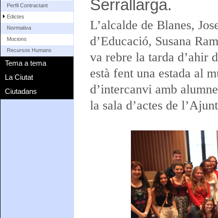
Serrallarga.
Perfil Contractant
Edictes
L’alcalde de Blanes, Jos
Normativa
d’Educació, Susana Ramaj
Mocions
Recursos Humans
va rebre la tarda d’ahir
Tema a tema
està fent una estada al 
La Ciutat
d’intercanvi amb alumnes
Ciutadans
la sala d’actes de l’Aju