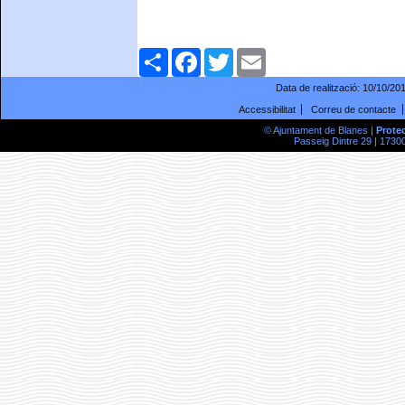
Comparteix
Facebook
Twitter
Email
Data de realització:
10/10/20
Accessibilitat
Correu de contacte
© Ajuntament de Blanes |
Prote
Passeig Dintre 29 | 17300