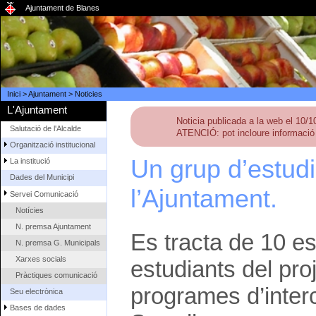
Ajuntament de Blanes
Inici
>
Ajuntament
>
Noticies
L'Ajuntament
Noticia publicada a la web el 10/
Salutació de l'Alcalde
ATENCIÓ: pot incloure informació 
Organització institucional
Un grup d’estudi
La institució
Dades del Municipi
l’Ajuntament.
Servei Comunicació
Notícies
N. premsa Ajuntament
Es tracta de 10 es
N. premsa G. Municipals
Xarxes socials
estudiants del pr
Pràctiques comunicació
programes d’inter
Seu electrònica
Bases de dades