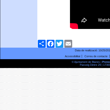
Comparteix
Facebook
Twitter
Email
Data de realització:
10/25/20
Accessibilitat
Correu de contacte
© Ajuntament de Blanes |
Prote
Passeig Dintre 29 | 17300