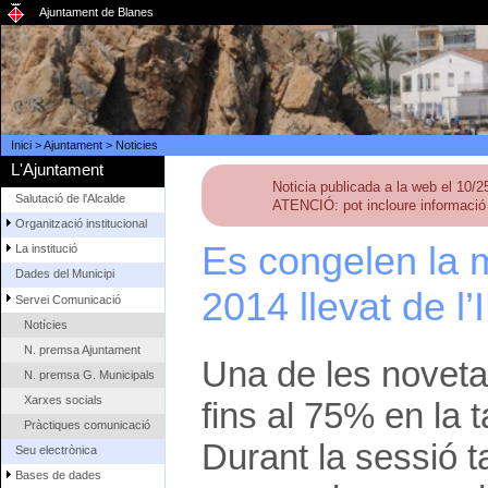
Ajuntament de Blanes
Inici
>
Ajuntament
>
Noticies
L'Ajuntament
Noticia publicada a la web el 10/
Salutació de l'Alcalde
ATENCIÓ: pot incloure informació 
Organització institucional
Es congelen la m
La institució
Dades del Municipi
2014 llevat de l
Servei Comunicació
Notícies
N. premsa Ajuntament
Una de les noveta
N. premsa G. Municipals
Xarxes socials
fins al 75% en la 
Pràctiques comunicació
Durant la sessió 
Seu electrònica
Bases de dades