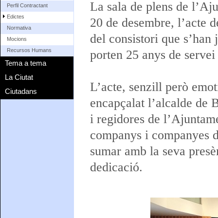
La sala de plens de l’Aj
Perfil Contractant
Edictes
20 de desembre, l’acte de
Normativa
del consistori que s’han 
Mocions
Recursos Humans
porten 25 anys de servei 
Tema a tema
La Ciutat
L’acte, senzill però emot
Ciutadans
encapçalat l’alcalde de 
i regidores de l’Ajuntam
companys i companyes de
sumar amb la seva presèn
dedicació.