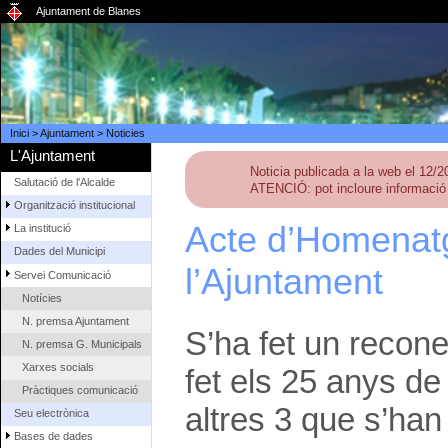
Ajuntament de Blanes
Inici
>
Ajuntament
>
Noticies
L'Ajuntament
Noticia publicada a la web el 12/
Salutació de l'Alcalde
ATENCIÓ: pot incloure informació 
Organització institucional
Acte d’Homenatg
La institució
Dades del Municipi
l’Ajuntament
Servei Comunicació
Notícies
N. premsa Ajuntament
S’ha fet un recon
N. premsa G. Municipals
Xarxes socials
fet els 25 anys de 
Pràctiques comunicació
altres 3 que s’han
Seu electrònica
Bases de dades