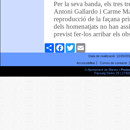
Per la seva banda, els tres 
Antoni Gallardo i Carme Ma
reproducció de la façana pr
dels homenatjats no han assi
previst fer-los arribar els ob
Comparteix
Facebook
Twitter
Email
Data de realització:
12/20/20
Accessibilitat
Correu de contacte
© Ajuntament de Blanes |
Prote
Passeig Dintre 29 | 17300