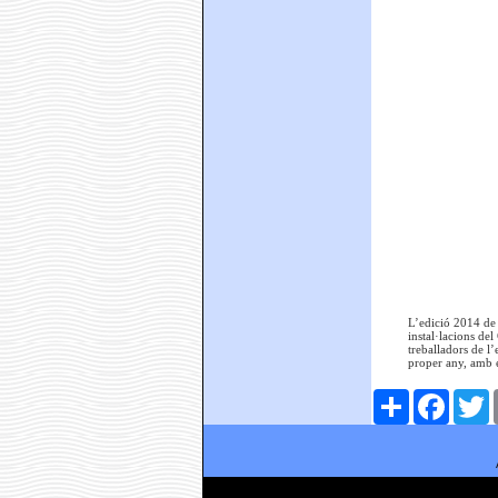
L’edició 2014 de 
instal·lacions del
treballadors de l
proper any, amb e
Comparteix
Faceboo
T