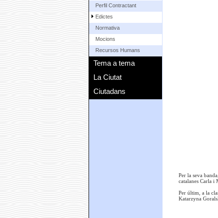
Perfil Contractant
Edictes
Normativa
Mocions
Recursos Humans
Tema a tema
La Ciutat
Ciutadans
Per la seva banda
catalanes Carla i
Per últim, a la c
Katarzyna Goralsk