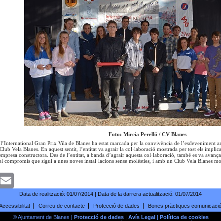
Foto: Mireia Perelló / CV Blanes
l’International Gran Prix Vila de Blanes ha estat marcada per la convivència de l’esdeveniment am
 Club Vela Blanes. En aquest sentit, l’entitat va agrair la col·laboració mostrada per tost els implica
’empresa constructora. Des de l’entitat, a banda d’agrair aquesta col·laboració, també es va avança
l compromís que sigui a unes noves instal·lacions sense molèsties, i amb un Club Vela Blanes molt 
k
witter
Email
Data de realització:
01/07/2014
| Data de la darrera actualització:
01/07/2014
Accessibilitat
Correu de contacte
Protecció de dades
Bones pràctiques comunicaci
© Ajuntament de Blanes |
Protecció de dades
|
Avís Legal
|
Política de cookies