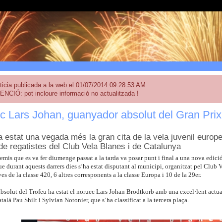
ticia publicada a la web el 01/07/2014 09:28:53 AM
ENCIÓ: pot incloure informació no actualitzada !
c Lars Johan, guanyador absolut del Gran Prix
ha estat una vegada més la gran cita de la vela juvenil europ
de regatistes del Club Vela Blanes i de Catalunya
emis que es va fer diumenge passat a la tarda va posar punt i final a una nova edició
 durant aquests darrers dies s’ha estat disputant al municipi, organitzat pel Club V
ves de la classe 420, 6 altres corresponents a la classe Europa i 10 de la 29er.
solut del Trofeu ha estat el noruec Lars Johan Brodtkorb amb una excel·lent actuaci
talà Pau Shilt i Sylvian Notonier, que s’ha classificat a la tercera plaça.