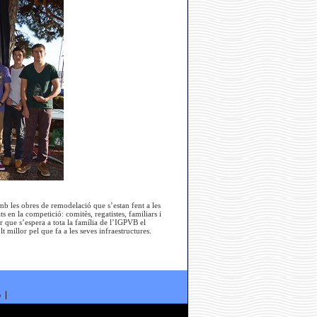
b les obres de remodelació que s’estan fent a les
ts en la competició: comitès, regatistes, familiars i
r que s’espera a tota la família de l’IGPVB el
millor pel que fa a les seves infraestructures.
ó