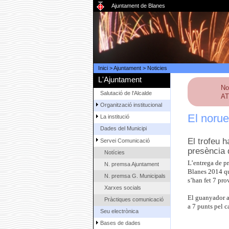
Ajuntament de Blanes
Inici
>
Ajuntament
>
Noticies
L'Ajuntament
No
Salutació de l'Alcalde
AT
Organització institucional
El norue
La institució
Dades del Municipi
El trofeu 
Servei Comunicació
presència 
Notícies
L’entrega de pr
N. premsa Ajuntament
Blanes 2014 que
N. premsa G. Municipals
s’han fet 7 pro
Xarxes socials
El guanyador ab
Pràctiques comunicació
a 7 punts pel ca
Seu electrònica
Bases de dades