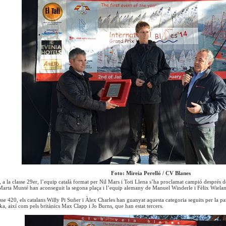
Foto: Mireia Perelló / CV Blanes
, a la classe 29er, l’equip català format per Nil Mars i Toti Llena s’ha proclamat campió després 
 Marta Munté han aconseguit la segona plaça i l’equip alemany de Manuel Winderle i Fèlix Wieland
lasse 420, els catalans Willy Pi Suñer i Àlex Charles han guanyat aquesta categoria seguits per l
a, així com pels britànics Max Clapp i Jo Burns, que han estat tercers.