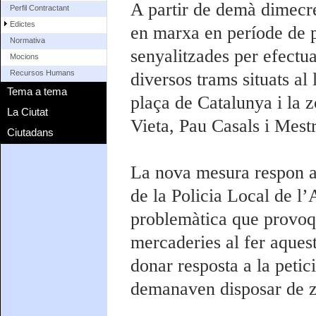
A partir de demà dimecre
Perfil Contractant
Edictes
en marxa en període de p
Normativa
senyalitzades per efectu
Mocions
Recursos Humans
diversos trams situats al 
Tema a tema
plaça de Catalunya i la zo
La Ciutat
Vieta, Pau Casals i Mest
Ciutadans
La nova mesura respon a 
de la Policia Local de l
problemàtica que provoqu
mercaderies al fer aquest
donar resposta a la petic
demanaven disposar de z