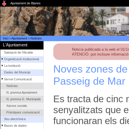
Ajuntament de Blanes
Inici
>
Ajuntament
>
Noticies
L'Ajuntament
Noticia publicada a la web el 01/
Salutació de l'Alcalde
ATENCIÓ: pot incloure informació 
Organització institucional
Noves zones de 
La institució
Dades del Municipi
Passeig de Mar
Servei Comunicació
Notícies
N. premsa Ajuntament
Es tracta de cinc 
N. premsa G. Municipals
Xarxes socials
senyalitzats que e
Pràctiques comunicació
funcionaran els di
Seu electrònica
Bases de dades