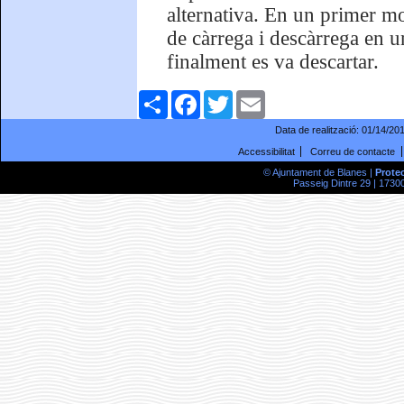
alternativa. En un primer mom
de càrrega i descàrrega en un
finalment es va descartar.
Comparteix
Facebook
Twitter
Email
Data de realització:
01/14/20
Accessibilitat
Correu de contacte
© Ajuntament de Blanes |
Prote
Passeig Dintre 29 | 17300