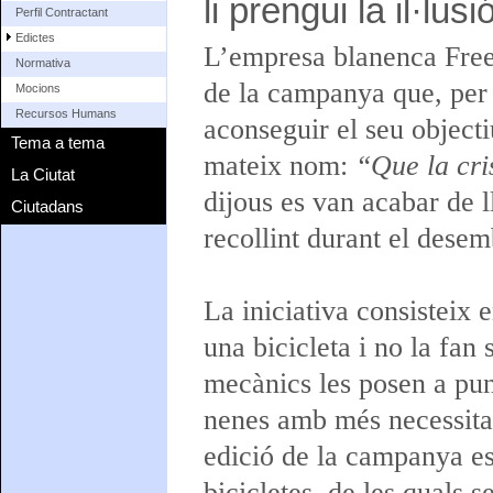
li prengui la il·lusi
Perfil Contractant
Edictes
L’empresa blanenca Freeb
Normativa
de la campanya que, per 
Mocions
Recursos Humans
aconseguir el seu objectiu
Tema a tema
mateix nom:
“Que la cris
La Ciutat
dijous es van acabar de ll
Ciutadans
recollint durant el desem
La iniciativa consisteix 
una bicicleta i no la fan 
mecànics les posen a punt
nenes amb més necessitat
edició de la campanya es
bicicletes, de les quals se