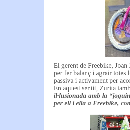
El gerent de Freebike, Joan Z
per fer balanç i agrair totes
passiva i activament per aco
En aquest sentit, Zurita tam
il·lusionada amb la “joguin
per ell i ella a Freebike, c