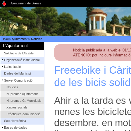
Ajuntament de Blanes
Inici
>
Ajuntament
>
Noticies
L'Ajuntament
Noticia publicada a la web el 01/
Salutació de l'Alcalde
ATENCIÓ: pot incloure informació 
Organització institucional
Freeebike i Càri
La institució
Dades del Municipi
de les bicis soli
Servei Comunicació
Notícies
N. premsa Ajuntament
Ahir a la tarda es 
N. premsa G. Municipals
Xarxes socials
nenes les biciclete
Pràctiques comunicació
desembre, en moti
Seu electrònica
Bases de dades