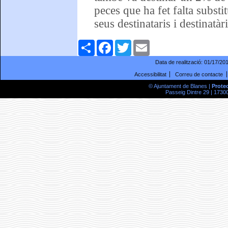
peces que ha fet falta substi
seus destinataris i destinatàr
Comparteix
Facebook
Twitter
Email
Data de realització:
01/17/20
Accessibilitat
Correu de contacte
© Ajuntament de Blanes |
Prote
Passeig Dintre 29 | 17300