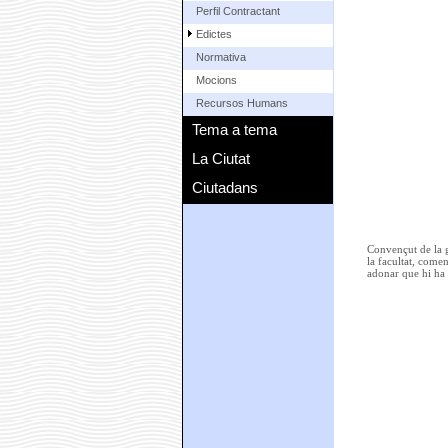
Perfil Contractant
Edictes
Normativa
Mocions
Recursos Humans
Tema a tema
La Ciutat
Ciutadans
Convençut de la gr
la facultat, come
adonar que hi ha 