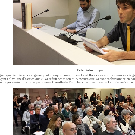
Foto: Aitor Roger
an qualitat literària del genial pintor empordanès, Efrem Gordillo va descobrir els seus escrits gr
nçant pel volum d’assajos que el va seduir sense remei. A mesura que va anar capbussant-se en aqu
molt pocs estudis sobre el pensament filosòfic de Dalí, llevat de la tesi doctoral de Vicenç Santam