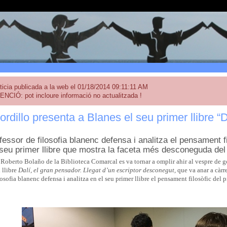
ticia publicada a la web el 01/18/2014 09:11:11 AM
ENCIÓ: pot incloure informació no actualitzada !
rdillo presenta a Blanes el seu primer llibre “D
fessor de filosofia blanenc defensa i analitza el pensament f
 seu primer llibre que mostra la faceta més desconeguda del 
 Roberto Bolaño de la Biblioteca Comarcal es va tornar a omplir ahir al vespre de g
 llibre
Dalí, el gran pensador. Llegat d’un escriptor desconegut,
que va anar a càrr
losofia blanenc defensa i analitza en el seu primer llibre el pensament filosòfic del