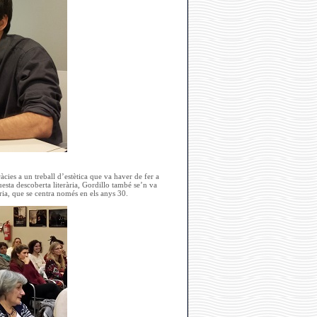
àcies a un treball d’estètica que va haver de fer a
esta descoberta literària, Gordillo també se’n va
ria, que se centra només en els anys 30.