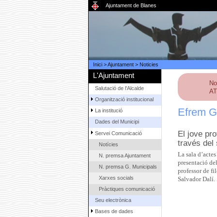
Ajuntament de Blanes
Inici
>
Ajuntament
>
Noticies
L'Ajuntament
No
Salutació de l'Alcalde
AT
Organització institucional
Efrem Go
La institució
Dades del Municipi
El jove pro
Servei Comunicació
través del
Notícies
La sala d’actes
N. premsa Ajuntament
presentació del
N. premsa G. Municipals
professor de fi
Xarxes socials
Salvador Dalí.
Pràctiques comunicació
Seu electrònica
Bases de dades