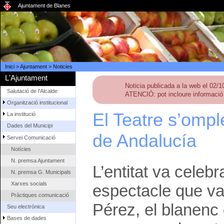
Ajuntament de Blanes
Inici
>
Ajuntament
>
Noticies
L'Ajuntament
Noticia publicada a la web el 02/
Salutació de l'Alcalde
ATENCIÓ: pot incloure informació 
Organització institucional
El Teatre s’ompl
La institució
Dades del Municipi
de Andalucía
Servei Comunicació
Notícies
N. premsa Ajuntament
L’entitat va celeb
N. premsa G. Municipals
Xarxes socials
espectacle que va
Pràctiques comunicació
Pérez, el blanenc
Seu electrònica
Bases de dades