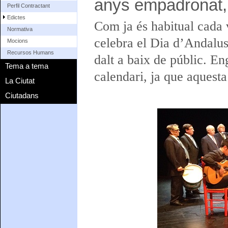
anys empadronat,
Perfil Contractant
Edictes
Com ja és habitual cada
Normativa
celebra el Dia d’Andalusi
Mocions
Recursos Humans
dalt a baix de públic. E
Tema a tema
calendari, ja que aquest
La Ciutat
Ciutadans