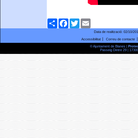
Comparteix
Facebook
Twitter
Email
Data de realització:
02/10/20
Accessibilitat
Correu de contacte
© Ajuntament de Blanes |
Prote
Passeig Dintre 29 | 17300