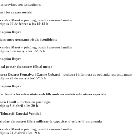
es previstes són les següents :
et i les xarxes socials
exandre Maset
– psicòleg, coach i assessor familiar
dijous 20 de febrer a les 15’15 h
Joaquim Ruyra
ons entre germans: rivals i confidents
exandre Maset
– psicòleg, coach i assessor familiar
dijous 6 de març a les 15’15 h
Joaquim Ruyra
al portar els nostres fills al metge
tora Beatriz Fontalva i Carme Cubarsí
– pediatra i infermera de pediatria respectivament
dijous 20 de març a les15’15 h
Joaquim Ruyra
r front a les adversitats amb fills amb necessitats educatives especials
ica Cunill
– doctora en psicologia
dijous 3 d’abril a les 20 h
’Educació Especial Ventijol
udar als nostres fills a millorar la capacitat d’esforç i l’autonomia
exandre Maset
– psicòleg, coach i assessor familiar
dijous 24 d’abril a les 19 h