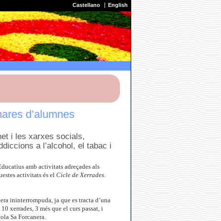
Castellano
English
 mares d’alumnes
et i les xarxes socials,
diccions a l’alcohol, el tabac i
ucatius amb activitats adreçades als
estes activitats és el
Cicle de Xerrades.
era ininterrompuda, ja que es tracta d’una
10 xerrades, 3 més que el curs passat, i
cola Sa Forcanera.