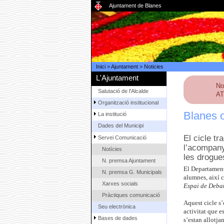
Ajuntament de Blanes
Inici
>
Ajuntament
>
Noticies
L'Ajuntament
No
Salutació de l'Alcalde
AT
Organització institucional
Blanes o
La institució
Dades del Municipi
El cicle tr
Servei Comunicació
l’acompanya
Notícies
les drogues
N. premsa Ajuntament
El Departament
N. premsa G. Municipals
alumnes, així c
Xarxes socials
Espai de Deba
Pràctiques comunicació
Aquest cicle s’
Seu electrònica
activitat que e
Bases de dades
s’estan allotja