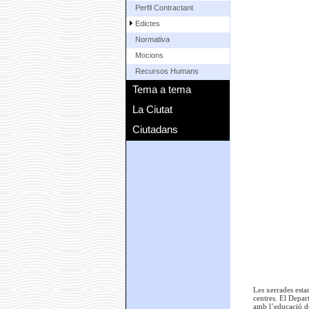
Perfil Contractant
Edictes
Normativa
Mocions
Recursos Humans
Tema a tema
La Ciutat
Ciutadans
Les xerrades esta
centres. El Depar
amb l’educació del