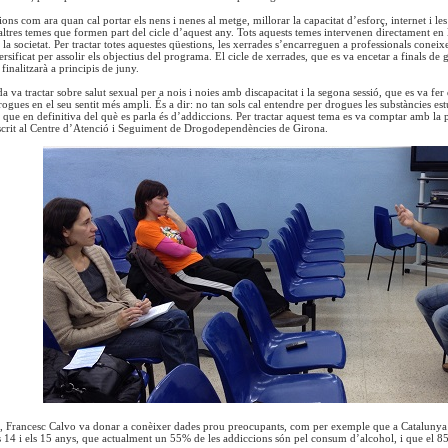
ions com ara quan cal portar els nens i nenes al metge, millorar la capacitat d’esforç, internet i l
altres temes que formen part del cicle d’aquest any. Tots aquests temes intervenen directament en
a societat. Per tractar totes aquestes qüestions, les xerrades s’encarreguen a professionals coneix
rsificat per assolir els objectius del programa. El cicle de xerrades, que es va encetar a finals de 
finalitzarà a principis de juny.
 va tractar sobre salut sexual per a nois i noies amb discapacitat i la segona sessió, que es va fer
drogues en el seu sentit més ampli. És a dir: no tan sols cal entendre per drogues les substàncies 
ja que en definitiva del què es parla és d’addiccions. Per tractar aquest tema es va comptar amb la 
crit al Centre d’Atenció i Seguiment de Drogodependències de Girona.
, Francesc Calvo va donar a conèixer dades prou preocupants, com per exemple que a Catalunya 
 14 i els 15 anys, que actualment un 55% de les addiccions són pel consum d’alcohol, i que el 8