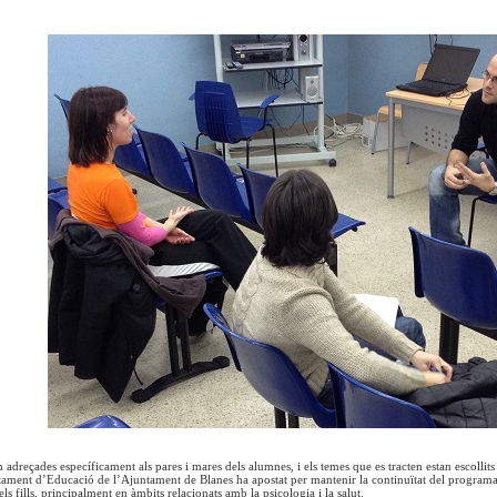
n adreçades específicament als pares i mares dels alumnes, i els temes que es tracten estan escoll
tament d’Educació de l’Ajuntament de Blanes ha apostat per mantenir la continuïtat del programa, j
s fills, principalment en àmbits relacionats amb la psicologia i la salut.