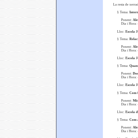
La resta de xerrad
§
Tema:
Intern
Ponent:
Al
Dia i Hora:
Lloc:
Escola 
§
Tema:
Relaci
Ponent:
Al
Dia i Hora:
Lloc:
Escola 
§
Tema:
Quan c
Ponent:
Doc
Dia i Hora:
Lloc:
Escola 
§
Tema:
Com fe
Ponent:
Mòn
Dia i Hora:
Lloc:
Escola d
§
Tema:
Com aj
Ponent:
Al
Dia i Hora: