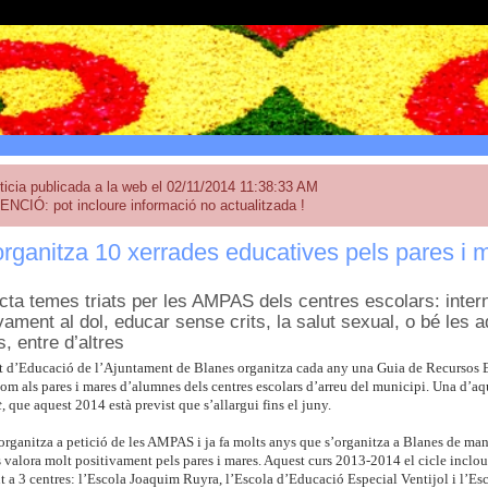
ticia publicada a la web el 02/11/2014 11:38:33 AM
ENCIÓ: pot incloure informació no actualitzada !
rganitza 10 xerrades educatives pels pares i
acta temes triats per les AMPAS dels centres escolars: intern
ment al dol, educar sense crits, la salut sexual, o bé les ad
, entre d’altres
 d’Educació de l’Ajuntament de Blanes organitza cada any una Guia de Recursos Ed
om als pares i mares d’alumnes dels centres escolars d’arreu del municipi. Una d’aqu
t,
que aquest 2014 està previst que s’allargui fins el juny.
organitza a petició de les AMPAS i ja fa molts anys que s’organitza a Blanes de man
s valora molt positivament pels pares i mares. Aquest curs 2013-2014 el cicle inclou 
nt a 3 centres: l’Escola Joaquim Ruyra, l’Escola d’Educació Especial Ventijol i l’Es