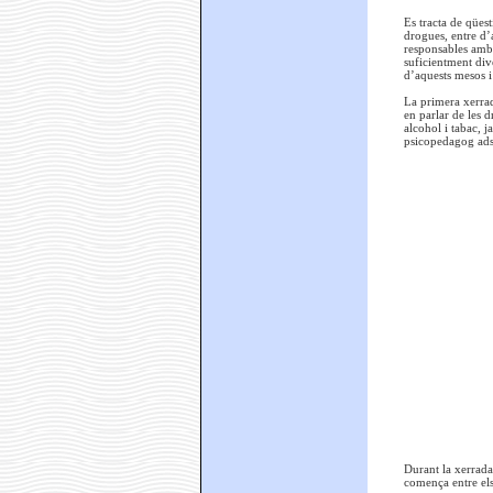
Es tracta de qüest
drogues, entre d’
responsables amb l
suficientment dive
d’aquests mesos i 
La primera xerrada
en parlar de les 
alcohol i tabac, 
psicopedagog ads
Durant la xerrada
comença entre els