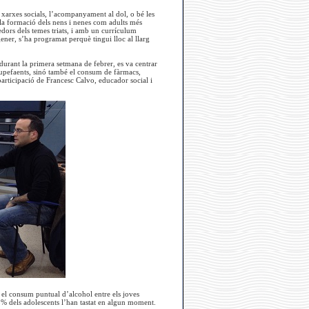
es xarxes socials, l’acompanyament al dol, o bé les
 la formació dels nens i nenes com adults més
edors dels temes triats, i amb un currículum
gener, s’ha programat perquè tingui lloc al llarg
 durant la primera setmana de febrer, es va centrar
estupefaents, sinó també el consum de fàrmacs,
participació de Francesc Calvo, educador social i
el consum puntual d’alcohol entre els joves
5% dels adolescents l’han tastat en algun moment.