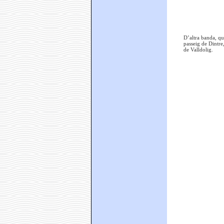
D’altra banda, qua
passeig de Dintre
de Valldolig.