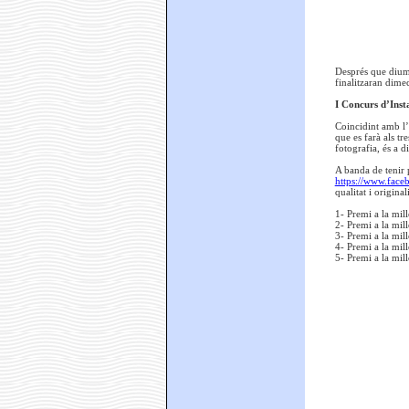
Després que diume
finalitzaran dime
I Concurs d’Ins
Coincidint amb l’
que es farà als tr
fotografia, és a d
A banda de tenir 
https://www.fac
qualitat i origina
1- Premi a la mil
2- Premi a la mil
3- Premi a la mil
4- Premi a la mil
5- Premi a la mi