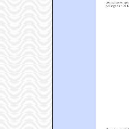
comparses en gene
pel segon i 400 € 
Una altra activita