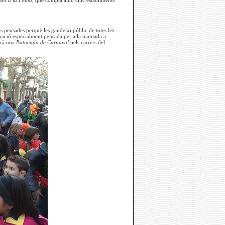
s pensades perquè les gaudeixi públic de totes les
animació especialment pensada per a la mainada a
rirà una
Batucada de Carnaval
pels carrers del