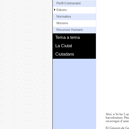
Perfil Contractant
Edictes
Normativa
Mocions
Recursos Humans
Tema a tema
La Ciutat
Ciutadans
Així, n’hi ha 5 qu
barcelonines: Pin
recorregut d’ante
El
Concurs de Ca