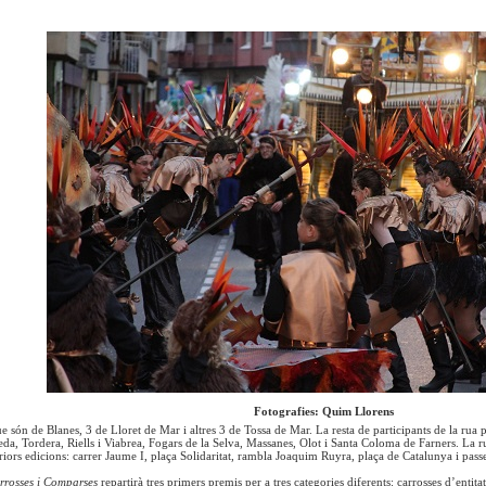
Fotografies: Quim Llorens
e són de Blanes, 3 de Lloret de Mar i altres 3 de Tossa de Mar. La resta de participants de la rua
p
eda, Tordera, Riells i Viabrea, Fogars de la Selva, Massanes, Olot i Santa Coloma de Farners. La ru
riors edicions: carrer Jaume I, plaça Solidaritat, rambla Joaquim Ruyra, plaça de Catalunya i passe
rrosses i Comparses
repartirà tres primers premis per a tres categories diferents: carrosses d’entita