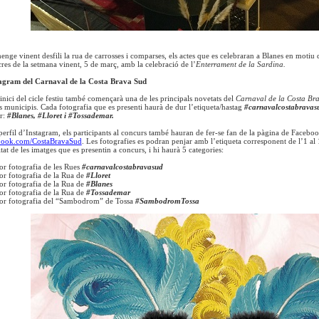
nge vinent desfili la rua de carrosses i comparses, els actes que es celebraran a Blanes en motiu 
cres de la setmana vinent, 5 de març, amb la celebració de l’
Enterrament de la Sardina.
tagram del Carnaval de la Costa Brava Sud
inici del cicle festiu també començarà una de les principals novetats del
Carnaval de la Costa Br
es municipis. Cada fotografia que es presenti haurà de dur l’etiqueta/hastag
#carnavalcostabravas
ir:
#Blanes, #Lloret i #Tossademar.
perfil d’Instagram, els participants al concurs també hauran de fer-se fan de la pàgina de Facebo
ebook.com/CostaBravaSud
. Les fotografies es podran penjar amb l’etiqueta corresponent de l’1 al 
litat de les imatges que es presentin a concurs, i hi haurà 5 categories:
lor fotografia de les Rues
#carnavalcostabravasud
lor fotografia de la Rua de
#Lloret
lor fotografia de la Rua de
#Blanes
lor fotografia de la Rua de
#Tossademar
llor fotografia del “Sambodrom” de Tossa
#SambodromTossa