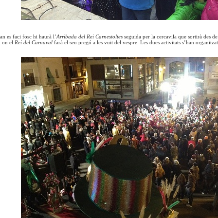
n es faci fosc hi haurà l’
Arribada del Rei Carnestoltes
seguida per la cercavila que sortirà des de
, on el
Rei del Carnaval
farà el seu pregó a les vuit del vespre. Les dues activitats s’han organit