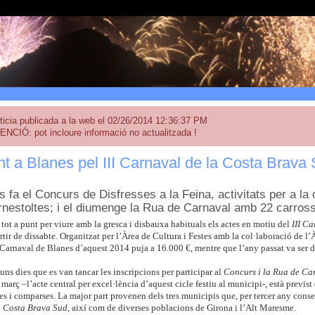
ticia publicada a la web el 02/26/2014 12:36:37 PM
ENCIÓ: pot incloure informació no actualitzada !
nt a Blanes pel III Carnaval de la Costa Brava
 fa el Concurs de Disfresses a la Feina, activitats per a la c
rnestoltes; i el diumenge la Rua de Carnaval amb 22 carros
 tot a punt per viure amb la gresca i disbauxa habituals els actes en motiu del
III C
rtir de dissabte. Organitzat per l’Àrea de Cultura i Festes amb la col·laboració de l’
 Carnaval de Blanes d’aquest 2014 puja a 16.000 €, mentre que l’any passat va ser d
uns dies que es van tancar les inscripcions per participar al
Concurs i la Rua de Ca
arç –l’acte central per excel·lència d’aquest cicle festiu al municipi-, està previst
es i comparses. La major part provenen dels tres municipis que, per tercer any cons
a Costa Brava Sud,
així com de diverses poblacions de Girona i l’Alt Maresme.