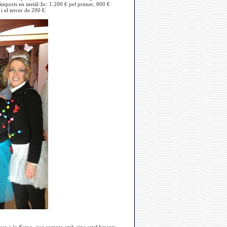
 imports en metàl·lic: 1.200 € pel primer, 800 €
i el tercer de 200 €.
ses a la Feina
, que compta amb cinc
establiments