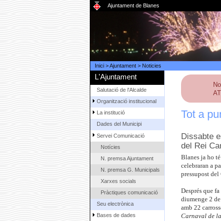
Ajuntament de Blanes
Inici
>
Ajuntament
>
Noticies
L'Ajuntament
No
Salutació de l'Alcalde
AT
Organització institucional
Tot a pu
La institució
Dades del Municipi
Dissabte es
Servei Comunicació
del Rei Ca
Notícies
Blanes ja ho té
N. premsa Ajuntament
celebraran a pa
N. premsa G. Municipals
pressupost del
Xarxes socials
Després que fa 
Pràctiques comunicació
diumenge 2 de m
Seu electrònica
amb 22 carross
Bases de dades
Carnaval de l