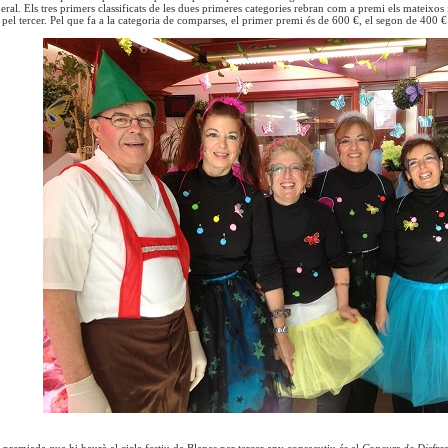
ral. Els tres primers classificats de les dues primeres categories rebran com a premi els mateixos
pel tercer. Pel que fa a la categoria de comparses, el primer premi és de 600 €, el segon de 400 € 
t premiada que hi haurà al cicle festiu de Blanes per tercer any consecutiu és el
Concurs de Disfres