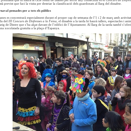
està previst que faci la visita per destriar la classificació dels guardonats al llarg del dissabte.
naval pensades per a tots els públics
anes es concentrarà especialment durant el proper cap de setmana de l’1 i 2 de març amb activitat
nda del
III Concurs de Disfresses a la Feina
, el dissabte a la tarda hi haurà tallers, espectacles i 
seig de Dintre que s’ha alçat davant de l’edifici de l’Ajuntament. Al llarg de la tarda també s’ofe
una xocolatada gratuïta a la plaça d’Espanya.