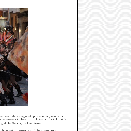
rovenen de les següents poblacions gironines i
a començarà a les cinc de la tarda i farà el mateix
ig de la Marina, on finalitzarà.
ts blanenques, carrosses d’altres municipis i