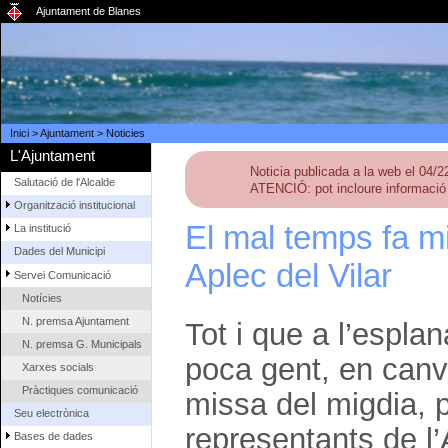
Ajuntament de Blanes
Inici
>
Ajuntament
>
Noticies
L'Ajuntament
Noticia publicada a la web el 04/
Salutació de l'Alcalde
ATENCIÓ: pot incloure informació 
Organització institucional
El mal temps fa min
La institució
Dades del Municipi
Aplec del Vilar
Servei Comunicació
Notícies
N. premsa Ajuntament
Tot i que a l’esplan
N. premsa G. Municipals
poca gent, en canvi
Xarxes socials
Pràctiques comunicació
missa del migdia, pr
Seu electrònica
representants de l
Bases de dades