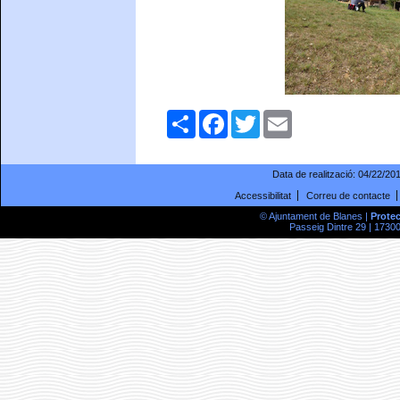
Comparteix
Facebook
Twitter
Email
Data de realització:
04/22/20
Accessibilitat
Correu de contacte
© Ajuntament de Blanes |
Prote
Passeig Dintre 29 | 17300