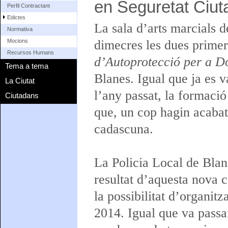
en Seguretat Ciu
Perfil Contractant
Edictes
La sala d’arts marcials d
Normativa
dimecres les dues primer
Mocions
Recursos Humans
d’Autoprotecció per a D
Tema a tema
Blanes. Igual que ja es v
La Ciutat
l’any passat, la formació
Ciutadans
que, un cop hagin acabat 
cadascuna.
La Policia Local de Blane
resultat d’aquesta nova 
la possibilitat d’organit
2014. Igual que va passar