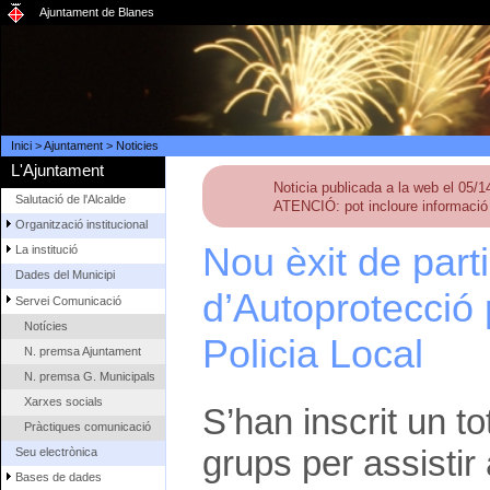
Ajuntament de Blanes
Inici
>
Ajuntament
>
Noticies
L'Ajuntament
Noticia publicada a la web el 05/
Salutació de l'Alcalde
ATENCIÓ: pot incloure informació 
Organització institucional
Nou èxit de parti
La institució
Dades del Municipi
d’Autoprotecció 
Servei Comunicació
Notícies
Policia Local
N. premsa Ajuntament
N. premsa G. Municipals
Xarxes socials
S’han inscrit un t
Pràctiques comunicació
grups per assistir 
Seu electrònica
Bases de dades