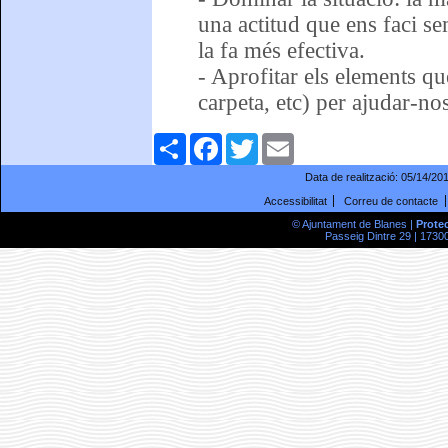
una actitud que ens faci se
la fa més efectiva.
- Aprofitar els elements q
carpeta, etc) per ajudar-no
Comparteix
Facebook
Twitter
Email
Data de realització:
05/14/20
Accessibilitat
Correu de contacte
© Ajuntament de Blanes |
Prote
Passeig Dintre 29 | 17300