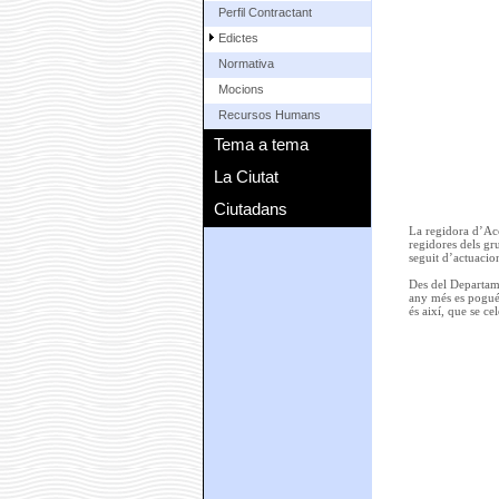
Perfil Contractant
Edictes
Normativa
Mocions
Recursos Humans
Tema a tema
La Ciutat
Ciutadans
La regidora d’Acc
regidores dels gru
seguit d’actuacion
Des del Departame
any més es pogués
és així, que se c