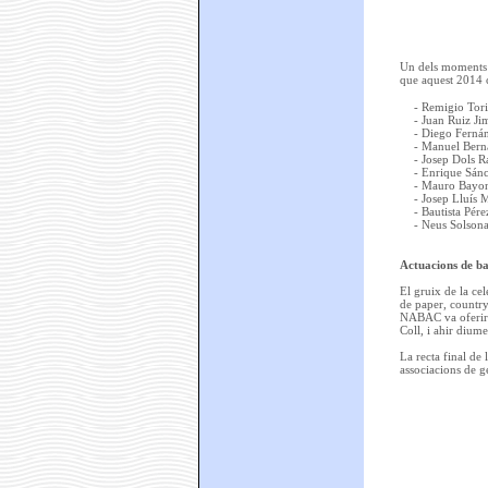
Un dels moments m
que aquest 2014 ce
- Remigio Tori
- Juan Ruiz Ji
- Diego Fernán
- Manuel Bern
- Josep Dols R
- Enrique Sán
- Mauro Bayona
- Josep Lluís 
- Bautista Pér
- Neus Solson
Actuacions de bal
El gruix de la cel
de paper, country 
NABAC va oferir u
Coll, i ahir dium
La recta final de
associacions de g