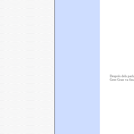
Després dels parl
Gent Gran va final