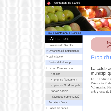
Ajuntament de Blanes
Inici
>
Ajuntament
>
Noticies
L'Ajuntament
No
Salutació de l'Alcalde
AT
Organització institucional
Prop d’u
La institució
Dades del Municipi
La celebra
Servei Comunicació
municipi q
Notícies
La 18a edició 
N. premsa Ajuntament
l’Associació de
N. premsa G. Municipals
Voluntariat Bla
Xarxes socials
més grossa de l
Pràctiques comunicació
Seu electrònica
Bases de dades