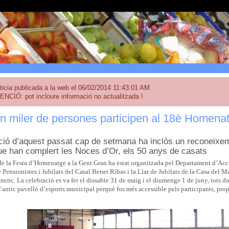
ticia publicada a la web el 06/02/2014 11:43:01 AM
ENCIÓ: pot incloure informació no actualitzada !
n miler de persones participen al 18è Homena
ció d’aquest passat cap de setmana ha inclòs un reconeixe
ue han complert les Noces d’Or, els 50 anys de casats
de la Festa d’Homenatge a la Gent Gran ha estat organitzada pel Departament d’Acc
 Pensionistes i Jubilats del Casal Benet Ribas i la Llar de Jubilats de la Casa del M
nenc. La celebració es va fer el dissabte 31 de maig i el diumenge 1 de juny, tots dos d
’antic pavelló d’esports municipal perquè fos més accessible pels participants, pro