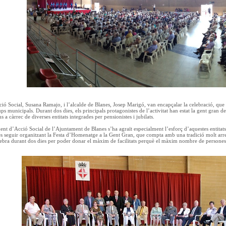
ió Social, Susana Ramajo, i l’alcalde de Blanes, Josep Marigó, van encapçalar la celebració, que
ps municipals. Durant dos dies, els principals protagonistes de l’activitat han estat la gent gran d
s a càrrec de diverses entitats integrades per pensionistes i jubilats.
nt d’Acció Social de l’Ajuntament de Blanes s’ha agraït especialment l’esforç d’aquestes entitats 
 seguir organitzant la Festa d’Homenatge a la Gent Gran, que compta amb una tradició molt arre
elebra durant dos dies per poder donar el màxim de facilitats perquè el màxim nombre de persones 