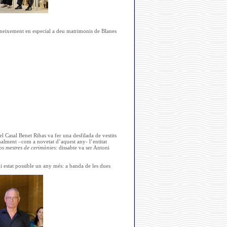
oneixement en especial a deu matrimonis de Blanes
 el Casal Benet Ribas va fer una desfilada de vestits
inalment –com a novetat d’aquest any- l’entitat
dos
mestres de cerimònies
: dissabte va ser Antoni
i estat possible un any més: a banda de les dues