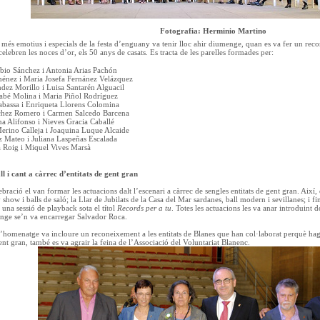
Fotografia: Herminio Martino
és emotius i especials de la festa d’enguany va tenir lloc ahir diumenge, quan es va fer un rec
lebren les noces d’or, els 50 anys de casats. Es tracta de les parelles formades per:
bio Sánchez i Antonia Arias Pachón
ménez i Maria Josefa Fernánez Velázquez
dez Morillo i Luisa Santarén Alguacil
abé Molina i Maria Piñol Rodríguez
abassa i Enriqueta Llorens Colomina
chez Romero i Carmen Salcedo Barcena
 Alifonso i Nieves Gracia Caballé
Merino Calleja i Joaquina Luque Alcaide
ez Mateo i Juliana Laspeñas Escalada
a Roig i Miquel Vives Marsà
l i cant a càrrec d’entitats de gent gran
ebració el van formar les actuacions dalt l’escenari a càrrec de sengles entitats de gent gran. Així,
show i balls de saló; la Llar de Jubilats de la Casa del Mar sardanes, ball modern i sevillanes; i f
na sessió de playback sota el títol
Records per a tu
. Totes les actuacions les va anar introduint 
enge se’n va encarregar
Salvador Roca.
 l’homenatge va incloure un reconeixement a les entitats de Blanes que han col·laborat perquè hag
ent gran, també es va agrair la feina de l’Associació del Voluntariat Blanenc.