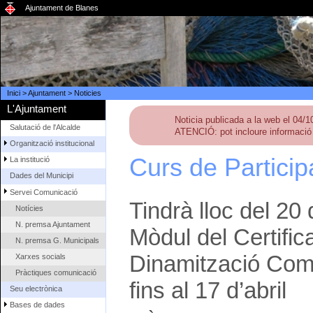
Ajuntament de Blanes
Inici
>
Ajuntament
>
Noticies
L'Ajuntament
Noticia publicada a la web el 04/
Salutació de l'Alcalde
ATENCIÓ: pot incloure informació 
Organització institucional
Curs de Particip
La institució
Dades del Municipi
Servei Comunicació
Tindrà lloc del 20 
Notícies
N. premsa Ajuntament
Mòdul del Certific
N. premsa G. Municipals
Dinamització Comu
Xarxes socials
Pràctiques comunicació
fins al 17 d’abril
Seu electrònica
Bases de dades