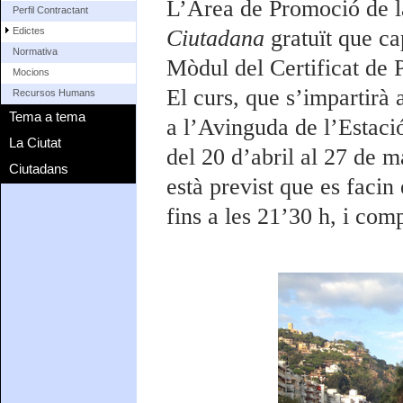
L’Àrea de Promoció de l
Perfil Contractant
Edictes
Ciutadana
gratuït que ca
Normativa
Mòdul del Certificat de 
Mocions
El curs, que s’impartirà 
Recursos Humans
Tema a tema
a l’Avinguda de l’Estació
La Ciutat
del 20 d’abril al 27 de 
Ciutadans
està previst que es facin
fins a les 21’30 h, i com