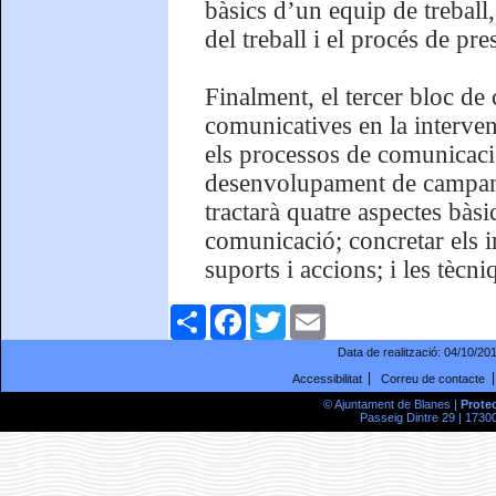
bàsics d’un equip de treball,
del treball i el procés de pre
Finalment, el tercer bloc de c
comunicatives en la intervenc
els processos de comunicació
desenvolupament de campany
tractarà quatre aspectes bàsi
comunicació; concretar els in
suports i accions; i les tècn
Comparteix
Facebook
Twitter
Email
Data de realització:
04/10/20
Accessibilitat
Correu de contacte
© Ajuntament de Blanes |
Prote
Passeig Dintre 29 | 17300