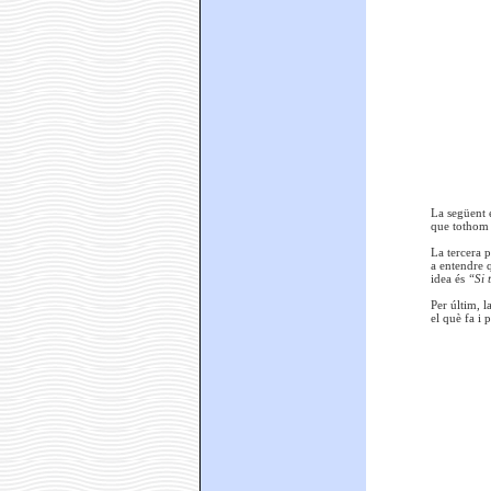
La següent e
que tothom s
La tercera p
a entendre q
idea és
“Si 
Per últim, l
el què fa i 