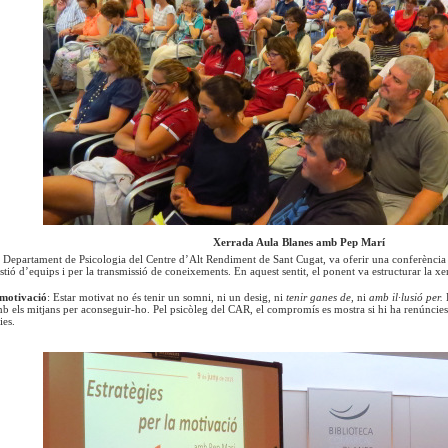
Xerrada Aula Blanes amb Pep Marí
 Departament de Psicologia del Centre d’Alt Rendiment de Sant Cugat, va oferir una conferència q
estió d’equips i per la transmissió de coneixements. En aquest sentit, el ponent va estructurar la xer
motivació
: Estar motivat no és tenir un somni, ni un desig, ni
tenir ganes de
, ni
amb il·lusió per.
els mitjans per aconseguir-ho. Pel psicòleg del CAR, el compromís es mostra si hi ha renúncies i s
ies.