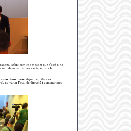
essional sobre com es pot saber que s’està o no
e se li demana i, a més a més, mostra la
a és
no desmotivar.
Aquí, Pep Marí va
re), no variar l’estil de direcció i demanar més