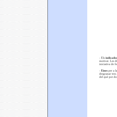
-
Els
indicado
motivat. Les du
iniciativa de f
-
Eines
per a l
desgranar tres 
del què pot don