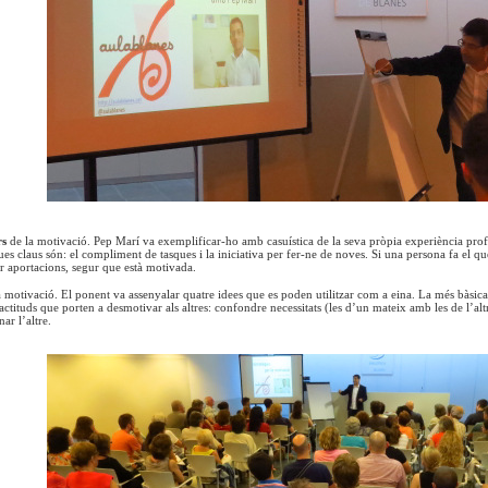
rs
de la motivació. Pep Marí va exemplificar-ho amb casuística de la seva pròpia experiència prof
es claus són: el compliment de tasques i la iniciativa per fer-ne de noves. Si una persona fa el qu
er aportacions, segur que està motivada.
a motivació. El ponent va assenyalar quatre idees que es poden utilitzar com a eina. La més bàsic
actituds que porten a desmotivar als altres: confondre necessitats (les d’un mateix amb les de l’alt
ar l’altre.