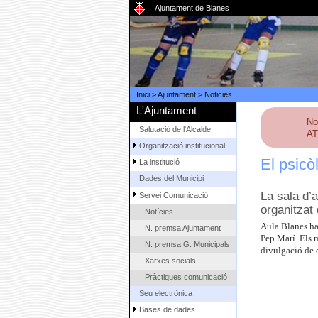
Ajuntament de Blanes
Inici
>
Ajuntament
>
Noticies
L'Ajuntament
No
Salutació de l'Alcalde
AT
Organització institucional
El psicò
La institució
Dades del Municipi
La sala d’a
Servei Comunicació
organitzat
Notícies
Aula Blanes ha
N. premsa Ajuntament
Pep Marí. Els 
N. premsa G. Municipals
divulgació de 
Xarxes socials
Pràctiques comunicació
Seu electrònica
Bases de dades