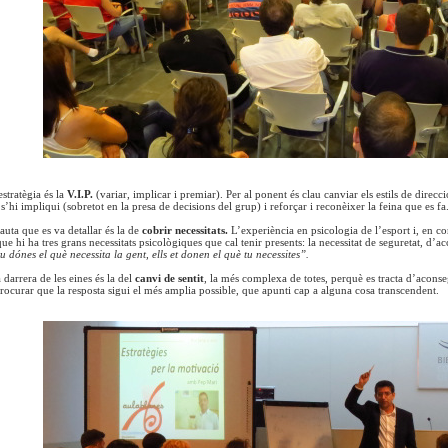
stratègia és la
V.I.P.
(variar, implicar i premiar). Per al ponent és clau canviar els estils de direcci
’hi impliqui (sobretot en la presa de decisions del grup) i reforçar i reconèixer la feina que es fa
auta que es va detallar és la de
cobrir necessitats.
L’experiència en psicologia de l’esport i, en co
ue hi ha tres grans necessitats psicològiques que cal tenir presents: la necessitat de seguretat, d’ac
tu dónes el què necessita la gent, ells et donen el què tu necessites”.
a darrera de les eines és la del
canvi de sentit
, la més complexa de totes, perquè es tracta d’aconseg
procurar que la resposta sigui el més amplia possible, que apunti cap a alguna cosa transcendent.