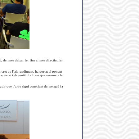
ó, del més deixar fer fins al més directiu, fer
.
ncret de l’alt rendiment, ha portat al ponent
ceptació i de sentit. La frase que resumeix la
uir que l’altre sigui conscient del perquè fa