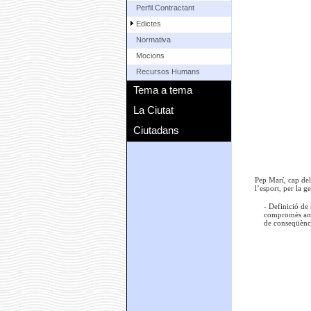
Perfil Contractant
Edictes
Normativa
Mocions
Recursos Humans
Tema a tema
La Ciutat
Ciutadans
Pep Marí, cap del
l’esport, per la g
-
Definició de
compromès amb 
de conseqüènc