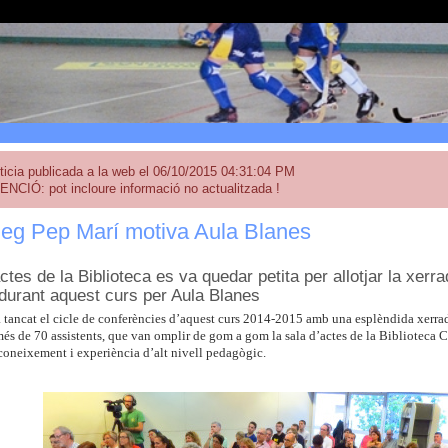
ticia publicada a la web el 06/10/2015 04:31:04 PM
ENCIÓ: pot incloure informació no actualitzada !
leg Pep Marí motiva Aula Blanes
ctes de la Biblioteca es va quedar petita per allotjar la xerra
 durant aquest curs per Aula Blanes
 tancat el cicle de conferències d’aquest curs 2014-2015 amb una esplèndida xerrad
més de 70 assistents, que van omplir de gom a gom la sala d’actes de la Biblioteca 
coneixement i experiència d’alt nivell pedagògic.