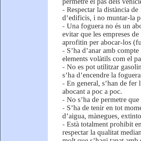
permetre el pas dels vehic
-
Respectar la distància de 
d’edificis, i no muntar-la pe
-
Una foguera no és un aboc
evitar que les empreses de 
aprofitin per abocar-los (fu
-
S’ha d’anar amb compte a
elements volàtils com el pa
-
No es pot utilitzar gasolin
s’ha d’encendre la foguera 
-
En general, s’han de fer l
abocant a poc a poc.
-
No s’ha de permetre que n
-
S’ha de tenir en tot mome
d’aigua, mànegues, extintors
-
Està totalment prohibit en
respectar la qualitat media
molt que s’hagi tapat amb 