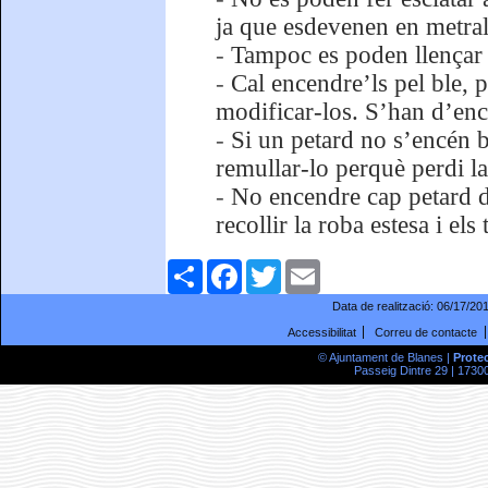
ja que esdevenen en metral
-
Tampoc es poden llençar a
-
Cal encendre’ls pel ble, 
modificar-los. S’han d’enc
-
Si un petard no s’encén bé
remullar-lo perquè perdi la 
-
No encendre cap petard din
recollir la roba estesa i els
Comparteix
Facebook
Twitter
Email
Data de realització:
06/17/20
Accessibilitat
Correu de contacte
© Ajuntament de Blanes |
Prote
Passeig Dintre 29 | 17300