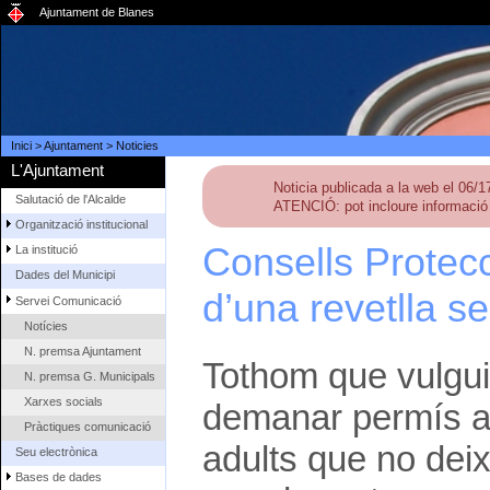
Ajuntament de Blanes
Inici
>
Ajuntament
>
Noticies
L'Ajuntament
Noticia publicada a la web el 06/
Salutació de l'Alcalde
ATENCIÓ: pot incloure informació 
Organització institucional
Consells Protecc
La institució
Dades del Municipi
d’una revetlla s
Servei Comunicació
Notícies
N. premsa Ajuntament
Tothom que vulgui
N. premsa G. Municipals
Xarxes socials
demanar permís a l
Pràctiques comunicació
adults que no deix
Seu electrònica
Bases de dades