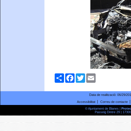
Comparteix
Facebook
Twitter
Email
Data de realització:
06/29/20
Accessibilitat
Correu de contacte
© Ajuntament de Blanes |
Prote
Passeig Dintre 29 | 17300