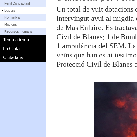
Perfil Contractant
Un total de vuit dotacions 
Edictes
intervingut avui al migdia 
Normativa
Mocions
de Mas Enlaire. Es tractava
Recursos Humans
Civil de Blanes; 1 de Bomb
Tema a tema
1 ambulància del SEM. La 
La Ciutat
veïns que han estat testimon
Ciutadans
Protecció Civil de Blanes q