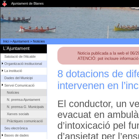
Ajuntament de Blanes
Inici
>
Ajuntament
>
Noticies
L'Ajuntament
Noticia publicada a la web el 06/
Salutació de l'Alcalde
ATENCIÓ: pot incloure informació 
Organització institucional
8 dotacions de di
La institució
Dades del Municipi
intervenen en l’in
Servei Comunicació
Notícies
N. premsa Ajuntament
El conductor, un ve
N. premsa G. Municipals
evacuat en ambulànc
Xarxes socials
Pràctiques comunicació
d’intoxicació pel f
Seu electrònica
d’ansietat per l’ensu
Bases de dades