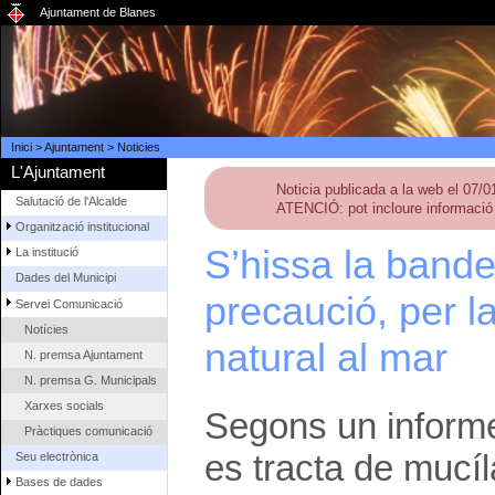
Ajuntament de Blanes
Inici
>
Ajuntament
>
Noticies
L'Ajuntament
Noticia publicada a la web el 07/
Salutació de l'Alcalde
ATENCIÓ: pot incloure informació 
Organització institucional
S’hissa la bande
La institució
Dades del Municipi
precaució, per l
Servei Comunicació
Notícies
natural al mar
N. premsa Ajuntament
N. premsa G. Municipals
Xarxes socials
Segons un informe 
Pràctiques comunicació
es tracta de mucíl
Seu electrònica
Bases de dades