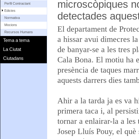
microscòpiques no
Perfil Contractant
Edictes
detectades aquest
Normativa
Mocions
El departament de Protec
Recursos Humans
a hissar avui dimecres l
Tema a tema
de banyar-se a les tres p
La Ciutat
Cala Bona. El motiu ha es
Ciutadans
presència de taques marr
aquests darrers dies tam
Ahir a la tarda ja es va 
primera taca i, al persist
tornar a enlairar-la a les
Josep Lluís Pouy, el què 