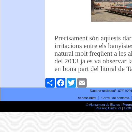
Precisament són aquests dar
irritacions entre els banyis
natural molt freqüent a les ai
del 2013 ja es va observar l
en bona part del litoral de T
Comparteix
Facebook
Twitter
Email
Data de realització:
07/01/20
Accessibilitat
Correu de contacte
© Ajuntament de Blanes |
Prote
Passeig Dintre 29 | 17300