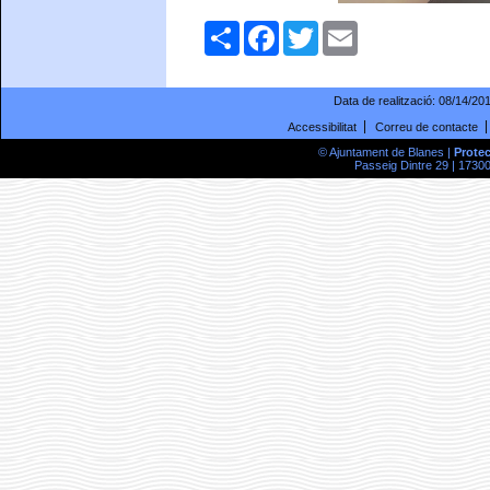
Comparteix
Facebook
Twitter
Email
Data de realització:
08/14/20
Accessibilitat
Correu de contacte
© Ajuntament de Blanes |
Prote
Passeig Dintre 29 | 17300