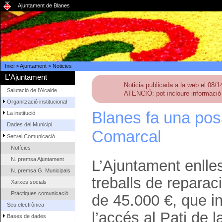
Ajuntament de Blanes
Inici
>
Ajuntament
>
Noticies
L'Ajuntament
Noticia publicada a la web el 08/
Salutació de l'Alcalde
ATENCIÓ: pot incloure informació 
Organització institucional
Blanes fa una posa
La institució
Dades del Municipi
Comarcal
Servei Comunicació
Notícies
N. premsa Ajuntament
L’Ajuntament enlles
N. premsa G. Municipals
treballs de reparac
Xarxes socials
Pràctiques comunicació
de 45.000 €, que i
Seu electrònica
l’accés al Pati de 
Bases de dades