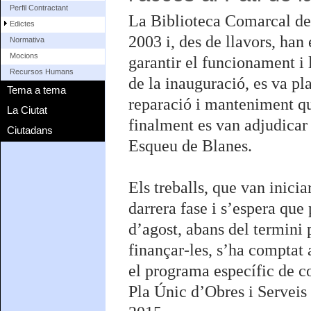
Perfil Contractant
La Biblioteca Comarcal de 
Edictes
2003 i, des de llavors, han 
Normativa
Mocions
garantir el funcionament i 
Recursos Humans
de la inauguració, es va pla
Tema a tema
reparació i manteniment qu
La Ciutat
finalment es van adjudica
Ciutadans
Esqueu de Blanes.
Els treballs, que van inicia
darrera fase i s’espera que 
d’agost, abans del termini 
finançar-les, s’ha comptat
el programa específic de c
Pla Únic d’Obres i Serveis