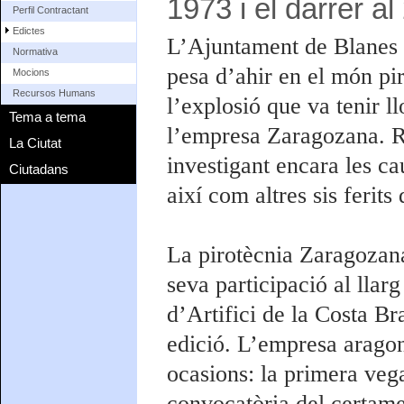
1973 i el darrer a
Perfil Contractant
Edictes
L’Ajuntament de Blanes s
Normativa
pesa d’ahir en el món pir
Mocions
Recursos Humans
l’explosió que va tenir ll
Tema a tema
l’empresa Zaragozana. Re
La Ciutat
investigant encara les ca
Ciutadans
així com altres sis ferits
La pirotècnia Zaragozana
seva participació al llar
d’Artifici de la Costa Br
edició. L’empresa aragon
ocasions: la primera vega
convocatòria del certame