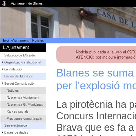
Ajuntament de Blanes
Inici
>
Ajuntament
>
Noticies
L'Ajuntament
Noticia publicada a la web el 09/
Salutació de l'Alcalde
ATENCIÓ: pot incloure informació 
Organització institucional
Blanes se suma 
La institució
Dades del Municipi
per l’explosió m
Servei Comunicació
Notícies
N. premsa Ajuntament
La pirotècnia ha p
N. premsa G. Municipals
Xarxes socials
Concurs Internacio
Pràctiques comunicació
Brava que es fa a 
Seu electrònica
Bases de dades