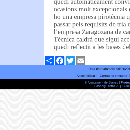
quedi automàticament convid
ocasions molt excepcionals e
ho una empresa pirotècnia q
passar pels requisits de tria
l’empresa Zaragozana de cara
Tècnica caldrà que sigui acc
quedi reflectit a les bases d
Comparteix
Facebook
Twitter
Email
Data de realització:
09/01/20
Accessibilitat
Correu de contacte
© Ajuntament de Blanes |
Prote
Passeig Dintre 29 | 17300