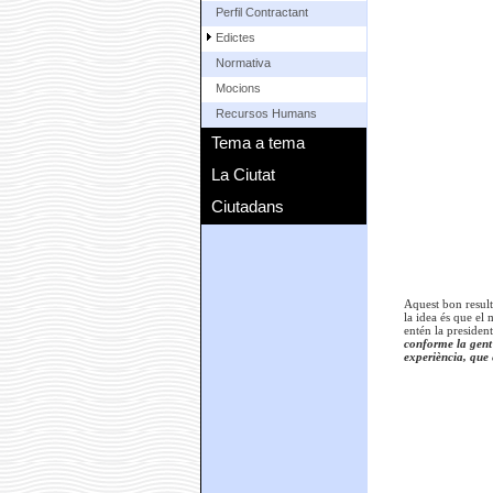
Perfil Contractant
Edictes
Normativa
Mocions
Recursos Humans
Tema a tema
La Ciutat
Ciutadans
Aquest bon result
la idea és que el
entén la presiden
conforme la gent
experiència, que 