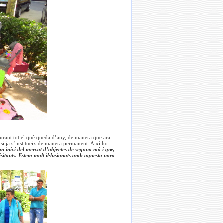
 durant tot el què queda d’any, de manera que ara
 si ja s’institueix de manera permanent. Així ho
n inici del mercat d’objectes de segona mà i que,
itants. Estem molt il·lusionats amb aquesta nova