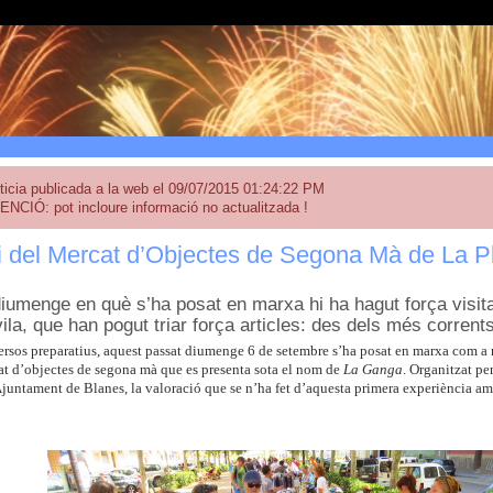
ticia publicada a la web el 09/07/2015 01:24:22 PM
ENCIÓ: pot incloure informació no actualitzada !
i del Mercat d’Objectes de Segona Mà de La P
diumenge en què s’ha posat en marxa hi ha hagut força visit
vila, que han pogut triar força articles: des dels més corrent
rsos preparatius, aquest passat diumenge 6 de setembre s’ha posat en marxa com a no
at d’objectes de segona mà que es presenta sota el nom de
La Ganga
. Organitzat pe
Ajuntament de Blanes, la valoració que se n’ha fet d’aquesta primera experiència amb