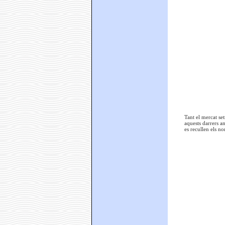
Tant el mercat se
aquests darrers a
es recullen els n