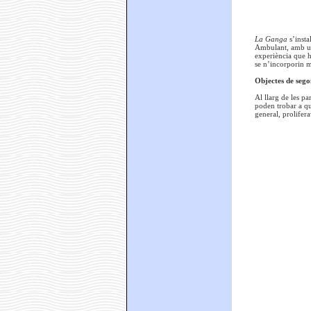
La Ganga
s’inst
Ambulant, amb un h
experiència que h
se n’incorporin m
Objectes de sego
Al llarg de les pa
poden trobar a qu
general, prolifera