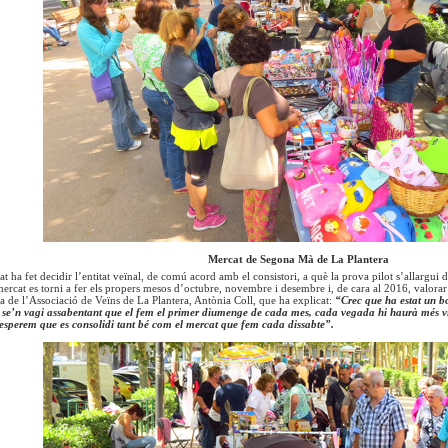
Mercat de Segona Mà de La Plantera
at ha fet decidir l’entitat veïnal, de comú acord amb el consistori, a què la prova pilot s’allargui
 mercat es torni a fer els propers mesos d’octubre, novembre i desembre i, de cara al 2016, valorar
ta de l’Associació de Veïns de La Plantera, Antònia Coll, que ha explicat:
“Crec que ha estat un bo
 se’n vagi assabentant que el fem el primer diumenge de cada mes, cada vegada hi haurà més vis
esperem que es consolidi tant bé com el mercat que fem cada dissabte”.