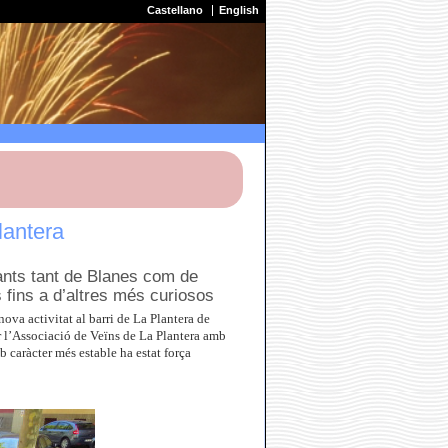
Castellano
English
lantera
ants tant de Blanes com de
s fins a d’altres més curiosos
va activitat al barri de La Plantera de
r l’Associació de Veïns de La Plantera amb
 caràcter més estable ha estat força