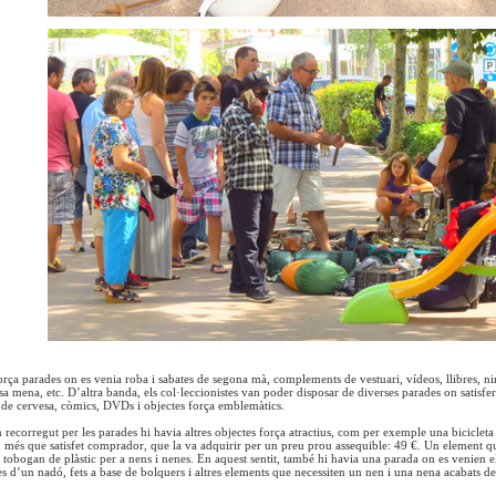
rça parades on es venia roba i sabates de segona mà, complements de vestuari, vídeos, llibres, ni
a mena, etc. D’altra banda, els col·leccionistes van poder disposar de diverses parades on satisfer 
de cervesa, còmics, DVDs i objectes força emblemàtics.
n recorregut per les parades hi havia altres objectes força atractius, com per exemple una bicicleta 
n més que satisfet comprador, que la va adquirir per un preu prou assequible: 49 €. Un element que
n tobogan de plàstic per a nens i nenes. En aquest sentit, també hi havia una parada on es venien el
es d’un nadó, fets a base de bolquers i altres elements que necessiten un nen i una nena acabats 