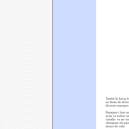
També hi havia fo
en desús de divers
diverses marques 
Passejant i fent u
aviat va trobar u
canalla- va ser u
obsequiar els par
mesos de vida.