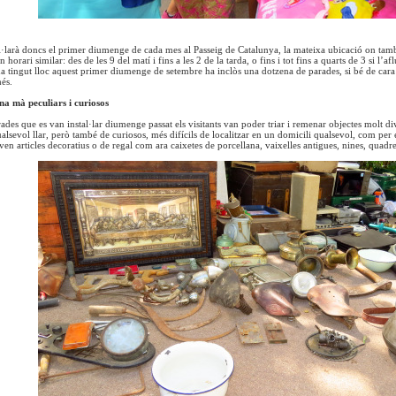
al·larà doncs el primer diumenge de cada mes al Passeig de Catalunya, la mateixa ubicació on també
orari similar: des de les 9 del matí i fins a les 2 de la tarda, o fins i tot fins a quarts de 3 si l’
a tingut lloc aquest primer diumenge de setembre ha inclòs una dotzena de parades, si bé de cara 
és.
na mà peculiars i curiosos
rades que es van instal·lar diumenge passat els visitants van poder triar i remenar objectes molt di
alsevol llar, però també de curiosos, més difícils de localitzar en un domicili qualsevol, com per 
ven articles decoratius o de regal com ara caixetes de porcellana, vaixelles antigues, nines, quadres,