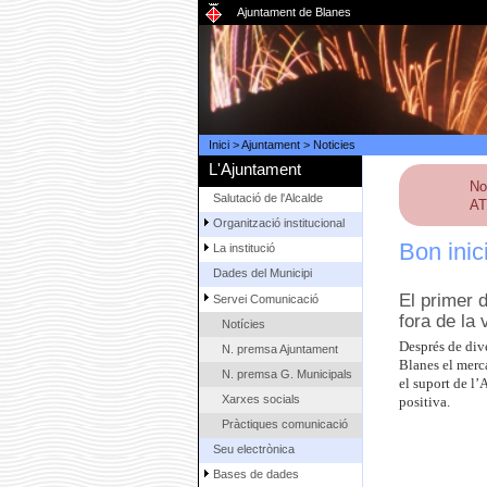
Ajuntament de Blanes
Inici
>
Ajuntament
>
Noticies
L'Ajuntament
No
Salutació de l'Alcalde
AT
Organització institucional
Bon inic
La institució
Dades del Municipi
El primer 
Servei Comunicació
fora de la 
Notícies
Després de dive
N. premsa Ajuntament
Blanes el merc
N. premsa G. Municipals
el suport de l’
Xarxes socials
positiva.
Pràctiques comunicació
Seu electrònica
Bases de dades