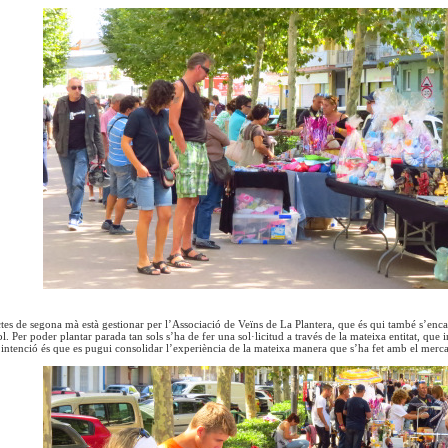
tes de segona mà està gestionar per l’Associació de Veïns de La Plantera, que és qui també s’encar
ol. Per poder plantar parada tan sols s’ha de fer una sol·licitud a través de la mateixa entitat, que 
 intenció és que es pugui consolidar l’experiència de la mateixa manera que s’ha fet amb el mercat