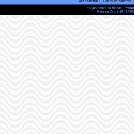
Accessibilitat
Correu de contacte
© Ajuntament de Blanes |
Prote
Passeig Dintre 29 | 17300