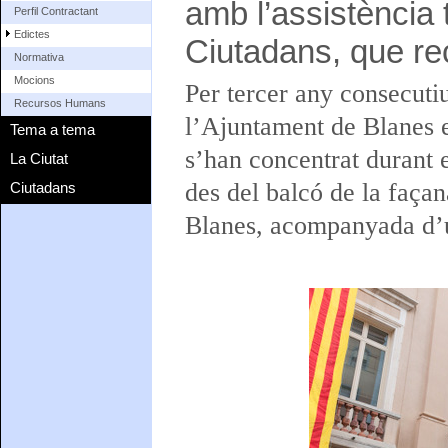
amb l’assistència 
Perfil Contractant
Edictes
Ciutadans, que re
Normativa
Mocions
Per tercer any consecutiu,
Recursos Humans
l’Ajuntament de Blanes 
Tema a tema
s’han concentrat durant e
La Ciutat
des del balcó de la façan
Ciutadans
Blanes, acompanyada d’un