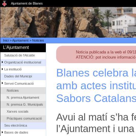
Ajuntament de Blanes
Inici
>
Ajuntament
>
Noticies
L'Ajuntament
Noticia publicada a la web el 09/
Salutació de l'Alcalde
ATENCIÓ: pot incloure informació 
Organització institucional
Blanes celebra 
La institució
Dades del Municipi
amb actes instit
Servei Comunicació
Notícies
Sabors Catalan
N. premsa Ajuntament
N. premsa G. Municipals
Xarxes socials
Avui al matí s’ha 
Pràctiques comunicació
l’Ajuntament i una
Seu electrònica
Bases de dades