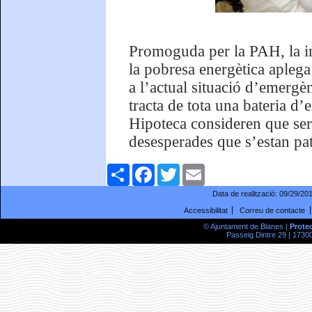
Promoguda per la PAH, la ini
la pobresa energètica apleg
a l’actual situació d’emergè
tracta de tota una bateria d’
Hipoteca consideren que sera
desesperades que s’estan pat
Comparteix
Facebook
Twitter
Email
Data de realització:
09/29/20
Accessibilitat
Correu de contacte
© Ajuntament de Blanes |
Prote
Passeig Dintre 29 | 17300