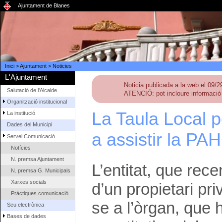
Ajuntament de Blanes
Inici
>
Ajuntament
>
Noticies
L'Ajuntament
Noticia publicada a la web el 09/
Salutació de l'Alcalde
ATENCIÓ: pot incloure informació 
Organització institucional
La Taula Local p
La institució
Dades del Municipi
a assistir la PA
Servei Comunicació
Notícies
N. premsa Ajuntament
L’entitat, que rec
N. premsa G. Municipals
Xarxes socials
d’un propietari pr
Pràctiques comunicació
se a l’òrgan, que 
Seu electrònica
Bases de dades