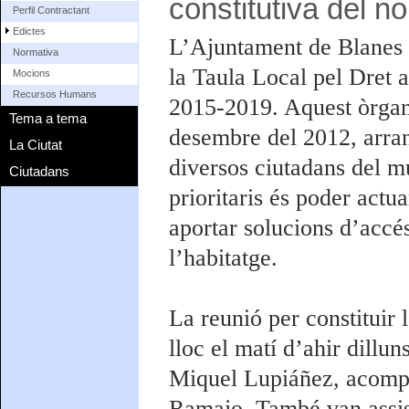
constitutiva del 
Perfil Contractant
Edictes
L’Ajuntament de Blanes h
Normativa
la Taula Local pel Dret 
Mocions
Recursos Humans
2015-2019. Aquest òrgan
Tema a tema
desembre del 2012, arran
La Ciutat
diversos ciutadans del mu
Ciutadans
prioritaris és poder actu
aportar solucions d’accés
l’habitatge.
La reunió per constituir 
lloc el matí d’ahir dillun
Miquel Lupiáñez, acompa
Ramajo. També van assisti