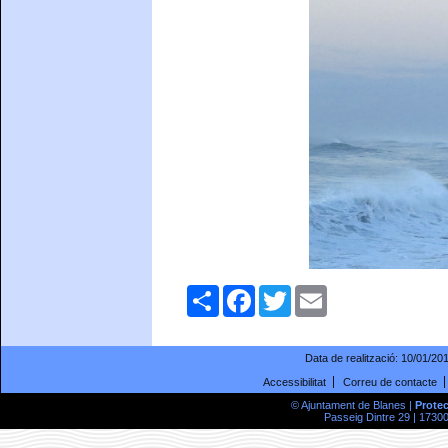
Comparteix
Facebook
Twitter
Email
Data de realització:
10/01/20
Accessibilitat
Correu de contacte
© Ajuntament de Blanes |
Prote
Passeig Dintre 29 | 17300