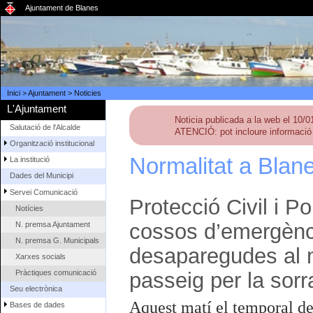
Ajuntament de Blanes
Inici
>
Ajuntament
>
Noticies
L'Ajuntament
Noticia publicada a la web el 10/
Salutació de l'Alcalde
ATENCIÓ: pot incloure informació 
Organització institucional
Normalitat a Blan
La institució
Dades del Municipi
Servei Comunicació
Protecció Civil i P
Notícies
cossos d’emergènci
N. premsa Ajuntament
N. premsa G. Municipals
desaparegudes al ma
Xarxes socials
Pràctiques comunicació
passeig per la sor
Seu electrònica
Aquest matí el temporal de
Bases de dades