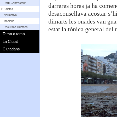
Perfil Contractant
darreres hores ja ha començ
Edictes
desaconsellava acostar-s’hi
Normativa
dimarts les onades van guan
Mocions
Recursos Humans
estat la tònica general del m
Tema a tema
La Ciutat
Ciutadans