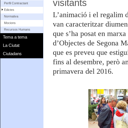
visitants
Perfil Contractant
Edictes
L’animació i el regalim d
Normativa
van caracteritzar diumeng
Mocions
Recursos Humans
que s’ha posat en marxa a
Tema a tema
d’Objectes de Segona Mà
La Ciutat
que es preveu que estig
Ciutadans
fins al desembre, però a
primavera del 2016.