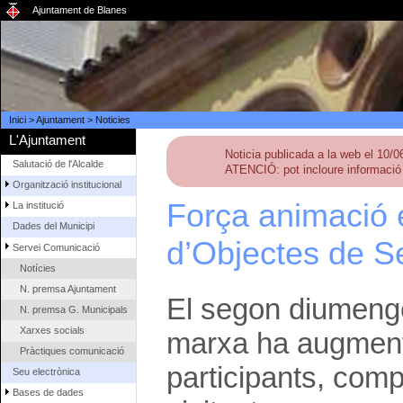
Ajuntament de Blanes
Inici
>
Ajuntament
>
Noticies
L'Ajuntament
Noticia publicada a la web el 10/
Salutació de l'Alcalde
ATENCIÓ: pot incloure informació 
Organització institucional
Força animació e
La institució
Dades del Municipi
d’Objectes de S
Servei Comunicació
Notícies
N. premsa Ajuntament
El segon diumenge
N. premsa G. Municipals
Xarxes socials
marxa ha augment
Pràctiques comunicació
participants, com
Seu electrònica
Bases de dades