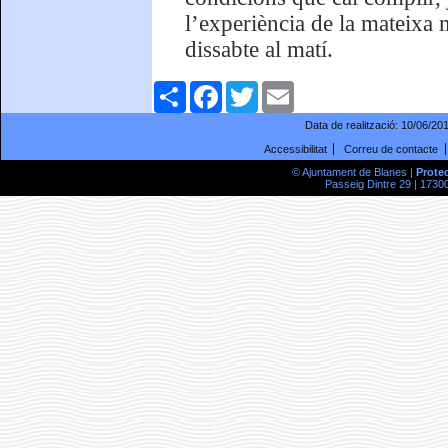
l’experiència de la mateixa
dissabte al matí.
Comparteix
Facebook
Twitter
Email
Data de realització:
10/06/20
Accessibilitat
Correu de contacte
© Ajuntament de Blanes |
Prote
Passeig Dintre 29 | 17300