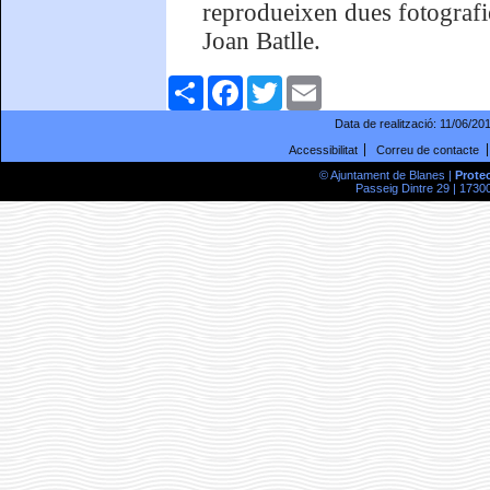
reprodueixen dues fotografie
Joan Batlle.
Comparteix
Facebook
Twitter
Email
Data de realització:
11/06/20
Accessibilitat
Correu de contacte
© Ajuntament de Blanes |
Prote
Passeig Dintre 29 | 17300