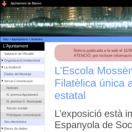
Ajuntament de Blanes
Inici
>
Ajuntament
>
Noticies
L'Ajuntament
Noticia publicada a la web el 11/
Salutació de l'Alcalde
ATENCIÓ: pot incloure informació 
Organització institucional
L’Escola Mossèn 
La institució
Dades del Municipi
Filatèlica única
Servei Comunicació
Notícies
estatal
N. premsa Ajuntament
N. premsa G. Municipals
Xarxes socials
L’exposició està 
Pràctiques comunicació
Espanyola de Socie
Seu electrònica
Bases de dades