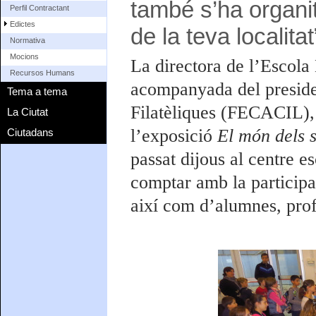
també s’ha organit
Perfil Contractant
Edictes
de la teva localitat
Normativa
Mocions
La directora de l’Escola
Recursos Humans
acompanyada del presiden
Tema a tema
Filatèliques (FECACIL), 
La Ciutat
l’exposició
El món dels s
Ciutadans
passat dijous al centre e
comptar amb la participa
així com d’alumnes, profe