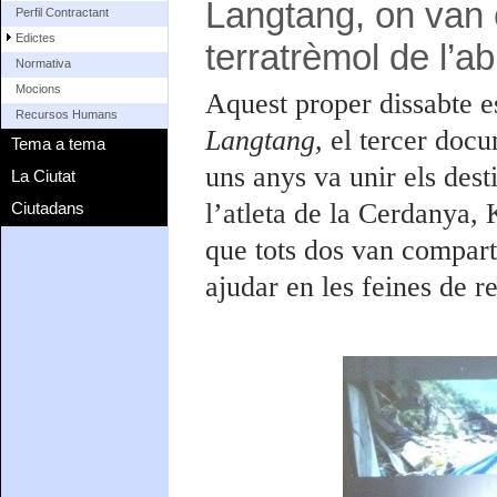
Langtang, on van 
Perfil Contractant
Edictes
terratrèmol de l’abr
Normativa
Mocions
Aquest proper dissabte e
Recursos Humans
Langtang,
el tercer docu
Tema a tema
uns anys va unir els dest
La Ciutat
l’atleta de la Cerdanya, 
Ciutadans
que tots dos van compart
ajudar en les feines de re