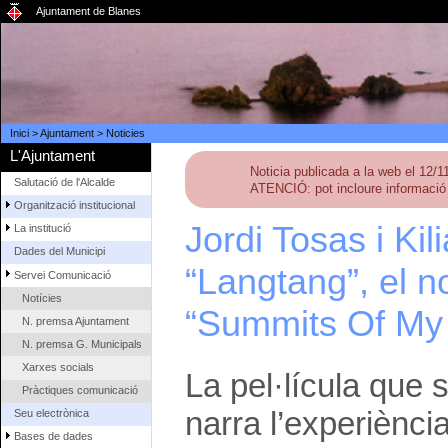
Ajuntament de Blanes
Inici
>
Ajuntament
>
Noticies
L'Ajuntament
Noticia publicada a la web el 12/
Salutació de l'Alcalde
ATENCIÓ: pot incloure informació 
Organització institucional
Jordi Tosas i Ki
La institució
Dades del Municipi
“Langtang”, el n
Servei Comunicació
Notícies
“Summits Of My 
N. premsa Ajuntament
N. premsa G. Municipals
Xarxes socials
La pel·lícula que
Pràctiques comunicació
narra l’experiència
Seu electrònica
Bases de dades