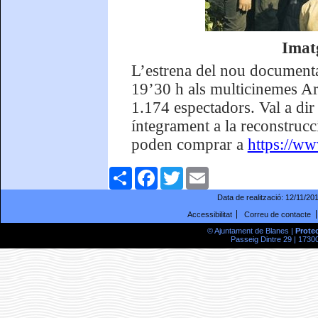
Imat
L’estrena del nou documental
19’30 h als multicinemes Ar
1.174 espectadors. Val a dir
íntegrament a la reconstrucc
poden comprar a
https://w
Comparteix
Facebook
Twitter
Email
Data de realització:
12/11/20
Accessibilitat
Correu de contacte
© Ajuntament de Blanes |
Prote
Passeig Dintre 29 | 17300