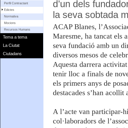
d’un dels fundador
Perfil Contractant
Edictes
la seva sobtada m
Normativa
Mocions
ACAP Blanes, l’Associac
Recursos Humans
Maresme, ha tancat els a
Tema a tema
seva fundació amb un din
La Ciutat
diversos mesos de celebra
Ciutadans
Aquesta darrera activita
tenir lloc a finals de no
els primers anys de posa
destacades s’han acollit 
A l’acte van participar-
col·laboradors de l’assoc