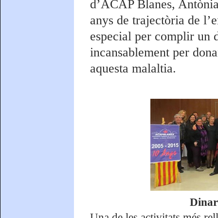
d’ACAP Blanes, Antònia 
anys de trajectòria de l’e
especial per complir un d
incansablement per donar
aquesta malaltia.
Dinar
Una de les activitats més re