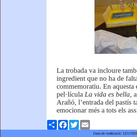
La trobada va incloure tam
ingredient que no ha de falta
commemoratiu. En aquesta o
pel·lícula
La vida es bella,
a
Arañó, l’entrada del pastís 
emocionar més a tots els assi
Comparteix
Facebook
Twitter
Email
Data de realització:
12/17/20