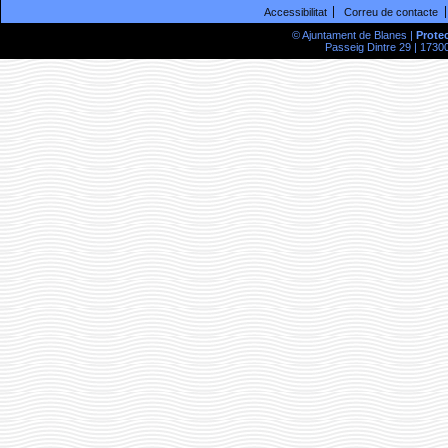
Accessibilitat
Correu de contacte
© Ajuntament de Blanes |
Prote
Passeig Dintre 29 | 17300