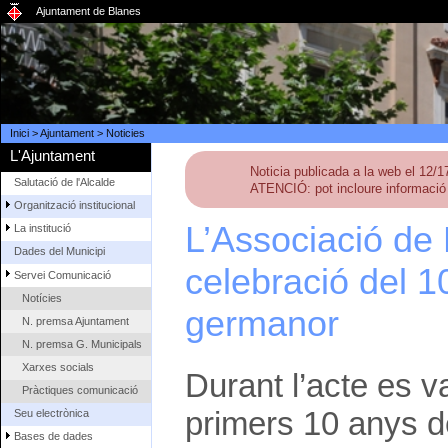
Ajuntament de Blanes
Inici
>
Ajuntament
>
Noticies
L'Ajuntament
Noticia publicada a la web el 12/
Salutació de l'Alcalde
ATENCIÓ: pot incloure informació 
Organització institucional
L’Associació de 
La institució
Dades del Municipi
celebració del 1
Servei Comunicació
Notícies
germanor
N. premsa Ajuntament
N. premsa G. Municipals
Xarxes socials
Durant l’acte es v
Pràctiques comunicació
primers 10 anys de 
Seu electrònica
Bases de dades