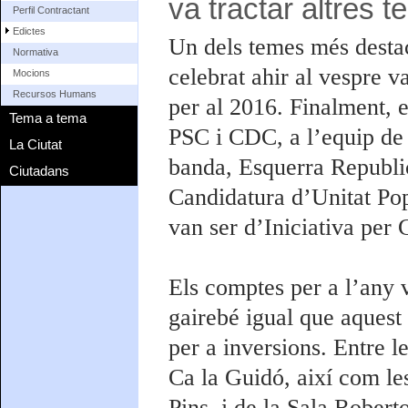
va tractar altres t
Perfil Contractant
Edictes
Un dels temes més destac
Normativa
celebrat ahir al vespre v
Mocions
Recursos Humans
per al 2016. Finalment, e
Tema a tema
PSC i CDC, a l’equip de 
La Ciutat
banda, Esquerra Republic
Ciutadans
Candidatura d’Unitat Popu
van ser d’Iniciativa per
Els comptes per a l’any 
gairebé igual que aquest
per a inversions. Entre 
Ca la Guidó, així com les
Pins, i de la Sala Rober