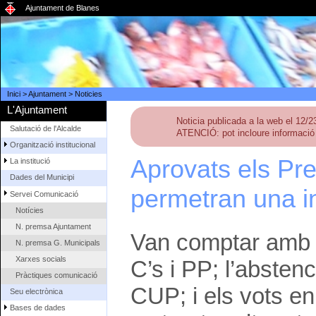
Ajuntament de Blanes
Inici
>
Ajuntament
>
Noticies
L'Ajuntament
Noticia publicada a la web el 12/
Salutació de l'Alcalde
ATENCIÓ: pot incloure informació 
Organització institucional
Aprovats els Pr
La institució
Dades del Municipi
permetran una i
Servei Comunicació
Notícies
N. premsa Ajuntament
Van comptar amb 
N. premsa G. Municipals
Xarxes socials
C’s i PP; l’absten
Pràctiques comunicació
CUP; i els vots e
Seu electrònica
Bases de dades