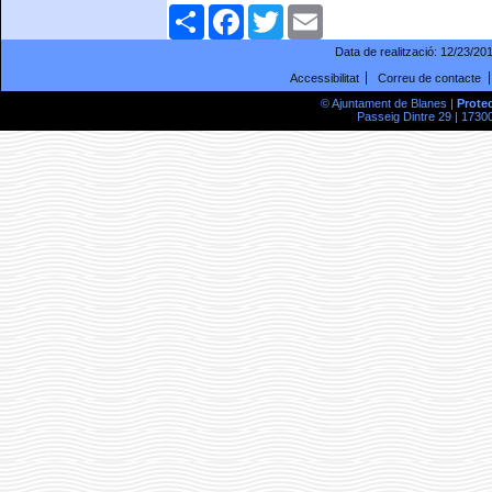
Comparteix
Facebook
Twitter
Email
Data de realització:
12/23/20
Accessibilitat
Correu de contacte
© Ajuntament de Blanes |
Prote
Passeig Dintre 29 | 17300