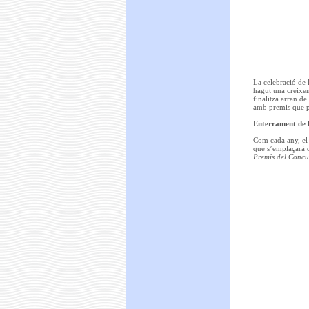
La celebració de l
hagut una creixent
finalitza arran de
amb premis que p
Enterrament de l
Com cada any, el 
que s’emplaçarà de
Premis del Concu