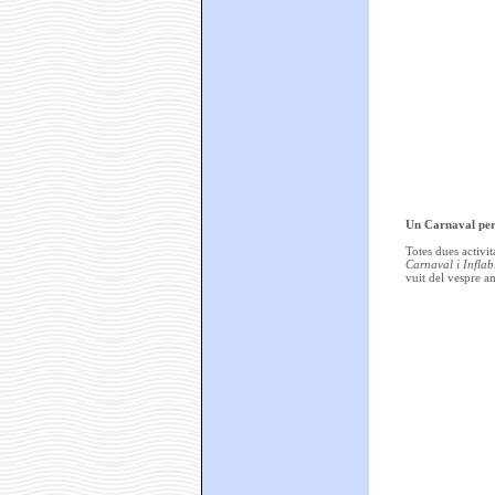
Un Carnaval per 
Totes dues activit
Carnaval i Inflab
vuit del vespre 