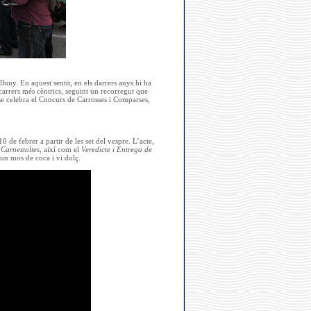
lluny. En aquest sentit, en els darrers anys hi ha
 carrers més cèntrics, seguint un recorregut que
, se celebra el Concurs de Carrosses i Comparses,
0 de febrer a partir de les set del vespre. L’acte,
 Carnestoltes
, així com el
Veredicte i Entrega de
 un mos de coca i vi dolç.