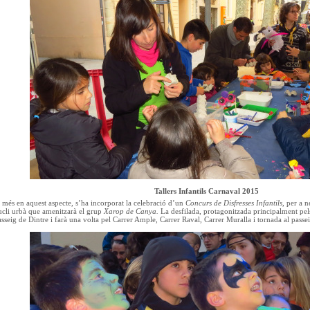
Tallers Infantils Carnaval 2015
a més en aquest aspecte, s’ha incorporat la celebració d’un
Concurs de Disfresses Infantils,
per a n
nucli urbà que amenitzarà el grup
Xarop de Canya.
La desfilada, protagonitzada principalment pels
asseig de Dintre i farà una volta pel Carrer Ample, Carrer Raval, Carrer Muralla i tornada al passei