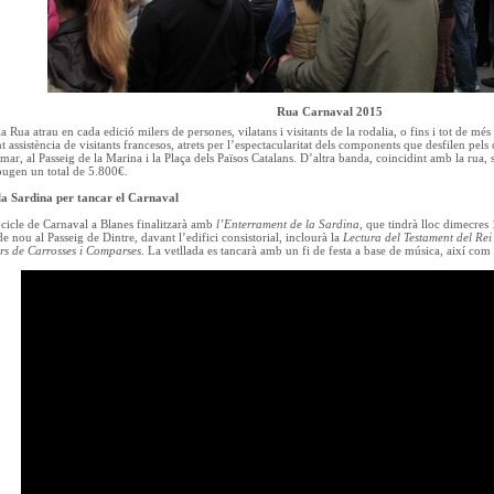
Rua Carnaval 2015
a Rua atrau en cada edició milers de persones, vilatans i visitants de la rodalia, o fins i tot de més 
 assistència de visitants francesos, atrets per l’espectacularitat dels components que desfilen pels
 mar, al Passeig de la Marina i la Plaça dels Països Catalans. D’altra banda, coincidint amb la rua
ugen un total de 5.800€.
a Sardina per tancar el Carnaval
cicle de Carnaval a Blanes finalitzarà amb
l’Enterrament de la Sardina
, que tindrà lloc dimecres 1
 nou al Passeig de Dintre, davant l’edifici consistorial, inclourà la
Lectura del Testament del Rei
rs de Carrosses i Comparses
. La vetllada es tancarà amb un fi de festa a base de música, així com