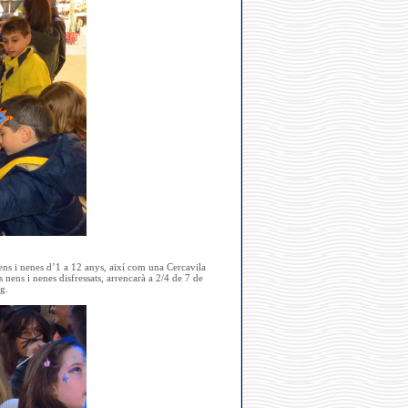
ens i nenes d’1 a 12 anys, així com una Cercavila
 nens i nenes disfressats, arrencarà a 2/4 de 7 de
g.