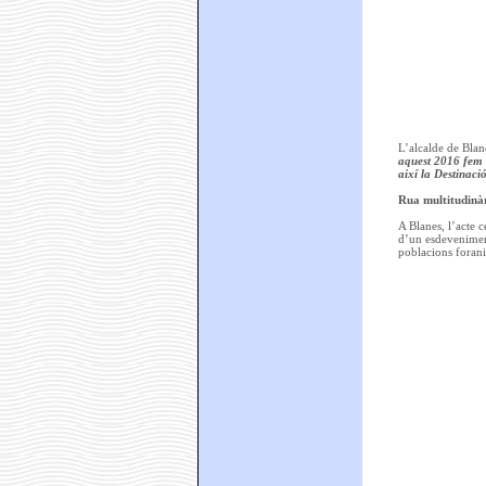
L’alcalde de Blan
aquest 2016 fem u
així la Destinac
Rua multitudinà
A Blanes, l’acte c
d’un esdeveniment
poblacions forani