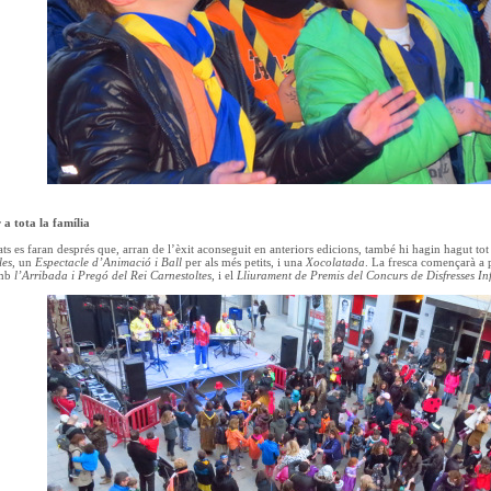
a tota la família
ats es faran després que, arran de l’èxit aconseguit en anteriors edicions, també hi hagin hagut to
les
, un
Espectacle d’Animació i Ball
per als més petits, i una
Xocolatada
. La fresca començarà a p
amb
l’Arribada i Pregó del Rei Carnestoltes
, i el
Lliurament de Premis del Concurs de Disfresses Inf