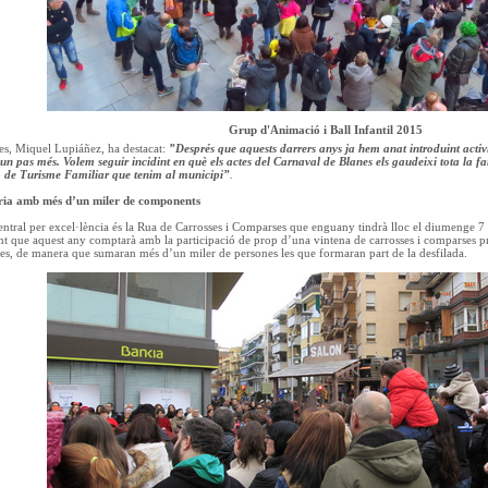
Grup d'Animació i Ball Infantil 2015
es, Miquel Lupiáñez, ha destacat:
”Després que aquests darrers anys ja hem anat introduint activit
n pas més. Volem seguir incidint en què els actes del Carnaval de Blanes els gaudeixi tota la fa
ió de Turisme Familiar que tenim al municipi”
.
ria amb més d’un miler de components
entral per excel·lència és la Rua de Carrosses i Comparses que enguany tindrà lloc el diumenge 7 de
 que aquest any comptarà amb la participació de prop d’una vintena de carrosses i comparses pr
es, de manera que sumaran més d’un miler de persones les que formaran part de la desfilada.