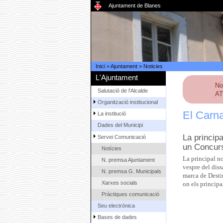
Ajuntament de Blanes
Inici
>
Ajuntament
>
Noticies
L'Ajuntament
No
Salutació de l'Alcalde
AT
Organització institucional
El Carna
La institució
Dades del Municipi
La principa
Servei Comunicació
un Concurs 
Notícies
La principal no
N. premsa Ajuntament
vespre del diss
N. premsa G. Municipals
marca de Desti
Xarxes socials
on els principa
Pràctiques comunicació
Seu electrònica
Bases de dades