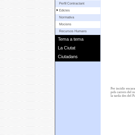
Perfil Contractant
Edictes
Normativa
Mocions
Recursos Humans
Tema a tema
La Ciutat
Ciutadans
Per incidir encar
pels carrers del 
la tarda des del P