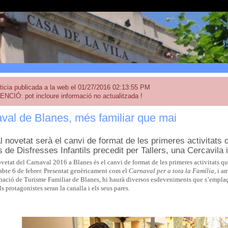
ticia publicada a la web el 01/27/2016 02:13:55 PM
ENCIÓ: pot incloure informació no actualitzada !
val de Blanes, més familiar que mai
l novetat serà el canvi de format de les primeres activitats 
de Disfresses Infantils precedit per Tallers, una Cercavila i
vetat del Carnaval 2016 a Blanes és el canvi de format de les primeres activitats que 
abte 6 de febrer. Presentat genèricament com el
Carnaval per a tota la Família
, i a
nació de Turisme Familiar de Blanes, hi haurà diversos esdeveniments que s’emplaça
ls protagonistes seran la canalla i els seus pares.