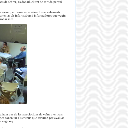
s de febrer, es donarà el tret de sortida perquè
 carrer per donar a conèixer tots els elements
n orientar als informadors i informadores que vagin
 trobar més.
tzin des de les associacions de veïns o entitats
per concretar els criteris que serviran per avaluar
an enguany.
ts a la reunió a través de diversos representants.