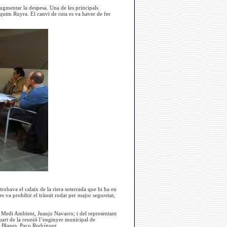
augmentar la despesa. Una de les principals
quim Ruyra. El canvi de ruta es va haver de fer
 trobava el calaix de la riera soterrada que hi ha en
 va prohibir el trànsit rodat per major seguretat,
i Medi Ambient, Juanjo Navarro; i del representant
part de la reunió l’enginyer municipal de
e Blanes, Paco Rodríguez.