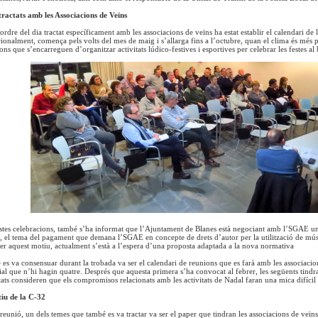
tractats amb les Associacions de Veïns
ordre del dia tractat específicament amb les associacions de veïns ha estat establir el calendari de 
ionalment, comença pels volts del mes de maig i s’allarga fins a l’octubre, quan el clima és més pro
ons que s’encarreguen d’organitzar activitats lúdico-festives i esportives per celebrar les festes al 
estes celebracions, també s’ha informat que l’Ajuntament de Blanes està negociant amb l’SGAE 
ats, el tema del pagament que demana l’SGAE en concepte de drets d’autor per la utilització de mús
 Per aquest motiu, actualment s’està a l’espera d’una proposta adaptada a la nova normativa
 es va consensuar durant la trobada va ser el calendari de reunions que es farà amb les associaci
ial que n’hi hagin quatre. Després que aquesta primera s’ha convocat al febrer, les següents tindr
ats consideren que els compromisos relacionats amb les activitats de Nadal faran una mica difícil l
tiu de la C-32
 reunió, un dels temes que també es va tractar va ser el paper que tindran les associacions de veïn