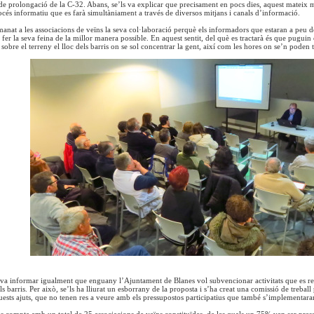
 de prolongació de la C-32. Abans, se’ls va explicar que precisament en pocs dies, aquest mateix me
océs informatiu que es farà simultàniament a través de diversos mitjans i canals d’informació.
manat a les associacions de veïns la seva col·laboració perquè els informadors que estaran a peu de
 fer la seva feina de la millor manera possible. En aquest sentit, del què es tractarà és que pugui
a sobre el terreny el lloc dels barris on se sol concentrar la gent, així com les hores on se’n poden
 va informar igualment que enguany l’Ajuntament de Blanes vol subvencionar activitats que es reali
s barris. Per això, se’ls ha lliurat un esborrany de la proposta i s’ha creat una comissió de treball 
uests ajuts, que no tenen res a veure amb els pressupostos participatius que també s’implementar
 compta amb un total de 25 associacions de veïns constituïdes, de les quals un 75% van ser presen