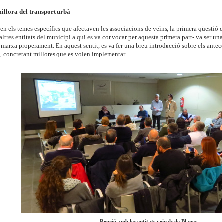
illora del transport urbà
en els temes específics que afectaven les associacions de veïns, la primera qüestió
’altres entitats del municipi a qui es va convocar per aquesta primera part- va ser un
 marxa properament. En aquest sentit, es va fer una breu introducció sobre els ante
s, concretant millores que es volen implementar.
Reunió amb les entitats veïnals de Blanes