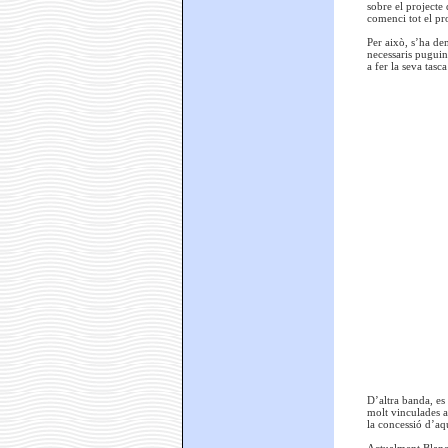
sobre el projecte
comenci tot el pr
Per això, s’ha de
necessaris puguin
a fer la seva tasc
D’altra banda, es
molt vinculades al
la concessió d’aq
Actualment Blanes