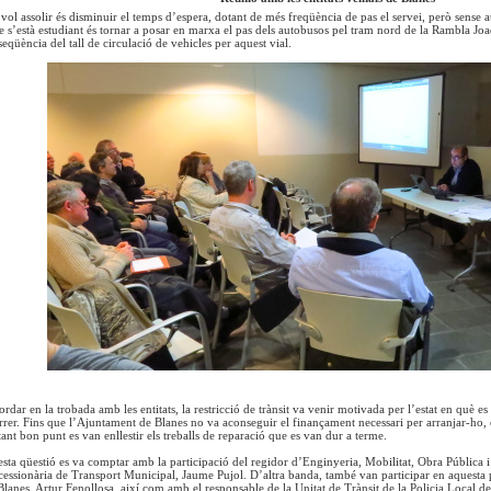
 vol assolir és disminuir el temps d’espera, dotant de més freqüència de pas el servei, però sense 
 s’està estudiant és tornar a posar en marxa el pas dels autobusos pel tram nord de la Rambla Joa
qüència del tall de circulació de vehicles per aquest vial.
rdar en la trobada amb les entitats, la restricció de trànsit va venir motivada per l’estat en què es
rrer. Fins que l’Ajuntament de Blanes no va aconseguir el finançament necessari per arranjar-ho, es
ant bon punt es van enllestir els treballs de reparació que es van dur a terme.
esta qüestió es va comptar amb la participació del regidor d’Enginyeria, Mobilitat, Obra Pública 
essionària de Transport Municipal, Jaume Pujol. D’altra banda, també van participar en aquesta 
lanes, Artur Fenollosa, així com amb el responsable de la Unitat de Trànsit de la Policia Local d