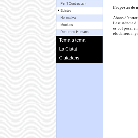
Perfil Contractant
Propostes de m
Edictes
Abans d’entrar 
Normativa
l’assistència d
Mocions
es vol posar en
Recursos Humans
els darrers any
Tema a tema
La Ciutat
Ciutadans