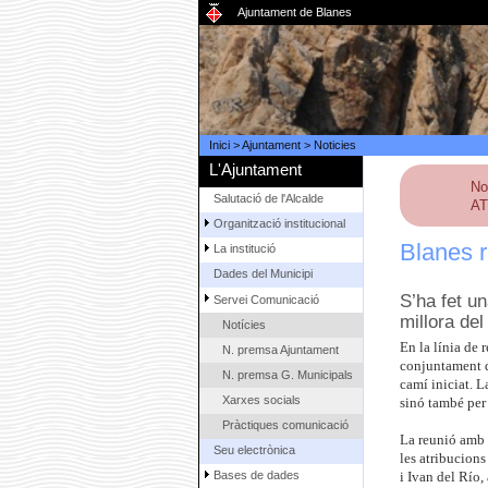
Ajuntament de Blanes
Inici
>
Ajuntament
>
Noticies
L'Ajuntament
No
Salutació de l'Alcalde
AT
Organització institucional
Blanes r
La institució
Dades del Municipi
S’ha fet u
Servei Comunicació
millora del
Notícies
En la línia de 
N. premsa Ajuntament
conjuntament d
N. premsa G. Municipals
camí iniciat. L
Xarxes socials
sinó també per 
Pràctiques comunicació
La reunió amb e
Seu electrònica
les atribucion
Bases de dades
i Ivan del Río,