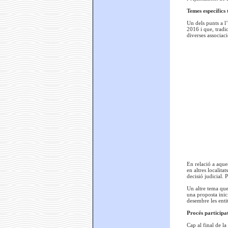
Temes específics 
Un dels punts a l’
2016 i que, tradic
diverses associaci
En relació a aqu
en altres localit
decisió judicial.
Un altre tema que
una proposta inic
desembre les entit
Procés participa
Cap al final de la