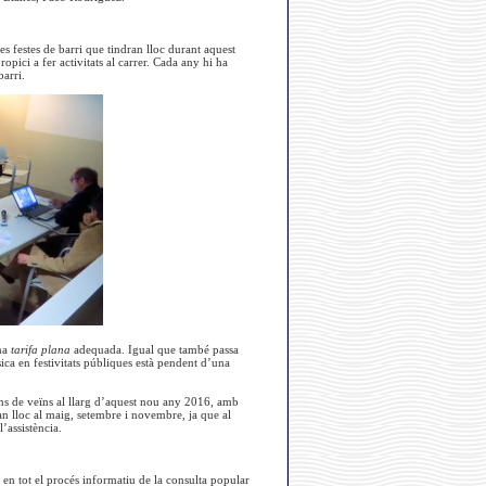
les festes de barri que tindran lloc durant aquest
pici a fer activitats al carrer. Cada any hi ha
barri.
una
tarifa plana
adequada. Igual que també passa
ica en festivitats públiques està pendent d’una
ons de veïns al llarg d’aquest nou any 2016, amb
an lloc al maig, setembre i novembre, ja que al
’assistència.
s en tot el procés informatiu de la consulta popular