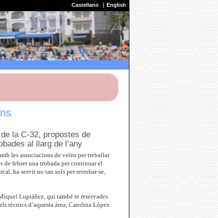
Castellano
English
ïns
 de la C-32, propostes de
obades al llarg de l’any
amb les associacions de veïns per treballar
 de febrer una trobada per continuar el
al, ha servit no tan sols per retrobar-se,
, Miquel Lupiáñez, qui també te reservades
els tècnics d’aquesta àrea, Carolina López