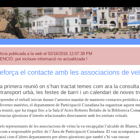
ticia publicada a la web el 02/16/2016 12:07:38 PM
ENCIÓ: pot incloure informació no actualitzada !
eforça el contacte amb les associacions de ve
na primera reunió on s’han tractat temes com ara la consulta
 transport urbà, les festes de barri i un calendari de noves tr
reprendre el treball iniciat durant l’anterior mandat de mantenir contactes periòdics 
iverses matèries, el departament de Participació Ciutadana ha organitzat aquest mes
a reunió, que ha tingut lloc a la Sala d’Actes Roberto Bolaño de la Biblioteca Comarc
tractar qüestions d’interès relacionades directament amb les entitats veïnals.
ls representants de les associacions de veïns la va encapçalar l’alcalde de Blanes
s com a responsable polític de l’Àrea de Participació Ciutadana. El van acompanyar 
 així com d’altres departaments per altres qüestions que també s’hi van tractar.