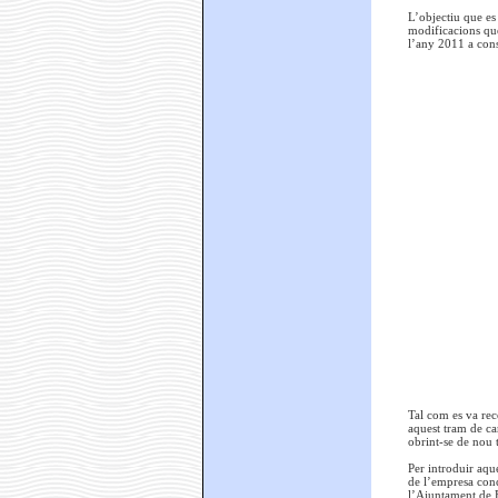
L’objectiu que es
modificacions que
l’any 2011 a conse
Tal com es va reco
aquest tram de ca
obrint-se de nou t
Per introduir aqu
de l’empresa conc
l’Ajuntament de B