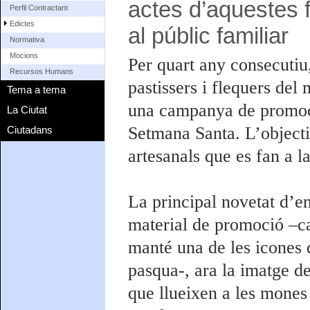
actes d’aquestes f
Perfil Contractant
Edictes
al públic familiar
Normativa
Mocions
Per quart any consecutiu,
Recursos Humans
pastissers i flequers del
Tema a tema
una campanya de promoci
La Ciutat
Setmana Santa. L’objectiu
Ciutadans
artesanals que es fan a la
La principal novetat d’e
material de promoció –cart
manté una de les icones q
pasqua-, ara la imatge de
que llueixen a les mones 