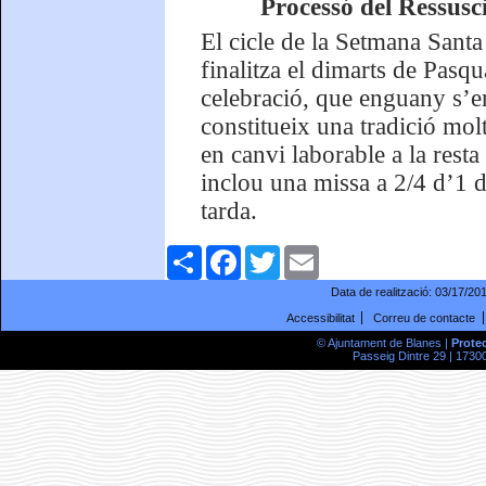
Processó del Ressusc
El cicle de la Setmana Santa
finalitza el dimarts de Pasq
celebració, que enguany s’emp
constitueix una tradició molt
en canvi laborable a la resta
inclou una missa a 2/4 d’1 d
tarda.
Comparteix
Facebook
Twitter
Email
Data de realització:
03/17/20
Accessibilitat
Correu de contacte
© Ajuntament de Blanes |
Prote
Passeig Dintre 29 | 17300