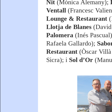
Nit
(Mònica Alemany);
Ventall
(Francesc Valien
Lounge & Restaurant
(
Llotja de Blanes
(David
Palomera
(Inés Pascual
Rafaela Gallardo);
Sabo
Restaurant
(Òscar Villà
Sicra);
i
Sol d’Or
(Manue