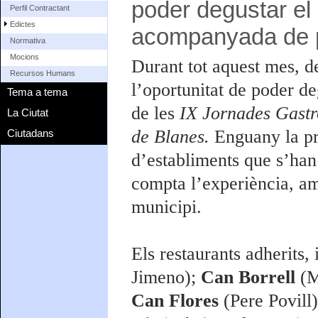
poder degustar el 
Perfil Contractant
Edictes
acompanyada de p
Normativa
Mocions
Durant tot aquest mes, de
Recursos Humans
l’oportunitat de poder de
Tema a tema
de les
IX Jornades Gastr
La Ciutat
de Blanes.
Enguany la pri
Ciutadans
d’establiments que s’han
compta l’experiència, amb
municipi.
Els restaurants adherits, 
Jimeno);
Can Borrell
(M
Can Flores
(Pere Povill