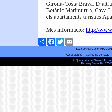
Girona-Costa Brava. D’altra
Botànic Marimurtra, Cava La
els apartaments turístics Apa
Més informació:
http://www.
Comparteix
Facebook
Twitter
Email
Data de realització:
06/01/20
Accessibilitat
Correu de contacte
© Ajuntament de Blanes |
Prote
Passeig Dintre 29 | 17300