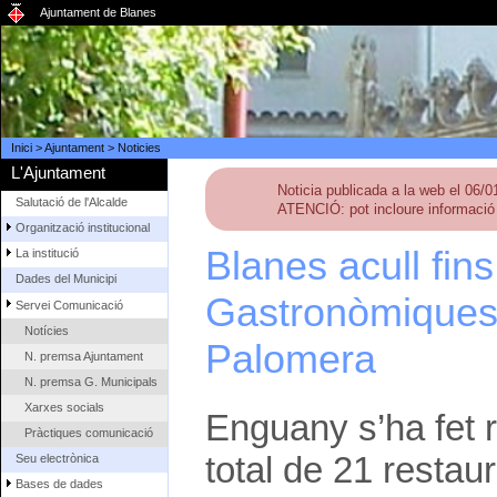
Ajuntament de Blanes
Inici
>
Ajuntament
>
Noticies
L'Ajuntament
Noticia publicada a la web el 06/
Salutació de l'Alcalde
ATENCIÓ: pot incloure informació 
Organització institucional
Blanes acull fin
La institució
Dades del Municipi
Gastronòmiques 
Servei Comunicació
Notícies
Palomera
N. premsa Ajuntament
N. premsa G. Municipals
Xarxes socials
Enguany s’ha fet 
Pràctiques comunicació
total de 21 restau
Seu electrònica
Bases de dades