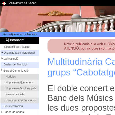
Ajuntament de Blanes
Inici
>
Ajuntament
>
Noticies
L'Ajuntament
Noticia publicada a la web el 08/
Salutació de l'Alcalde
ATENCIÓ: pot incloure informació 
Organització institucional
Multitudinària 
La institució
Dades del Municipi
grups “Cabotatge
Servei Comunicació
Notícies
N. premsa Ajuntament
El doble concert es
N. premsa G. Municipals
Xarxes socials
Banc dels Músics 
Pràctiques comunicació
les dues proposte
Seu electrònica
Bases de dades