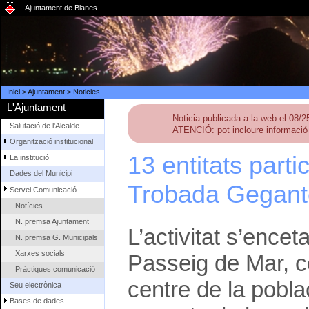
Ajuntament de Blanes
Inici
>
Ajuntament
>
Noticies
L'Ajuntament
Noticia publicada a la web el 08/
Salutació de l'Alcalde
ATENCIÓ: pot incloure informació 
Organització institucional
13 entitats parti
La institució
Dades del Municipi
Trobada Gegant
Servei Comunicació
Notícies
N. premsa Ajuntament
L’activitat s’ence
N. premsa G. Municipals
Xarxes socials
Passeig de Mar, c
Pràctiques comunicació
centre de la pobla
Seu electrònica
Bases de dades