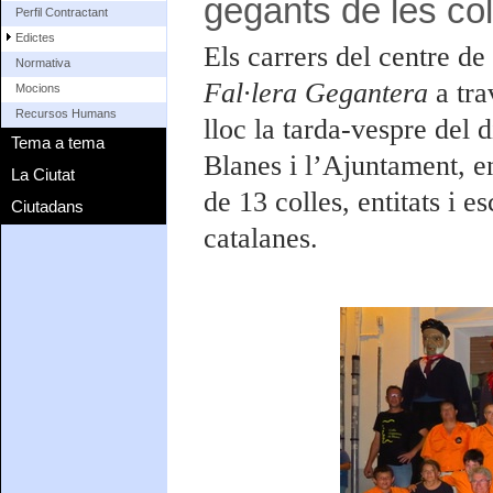
gegants de les col
Perfil Contractant
Edictes
Els carrers del centre de
Normativa
Fal·lera Gegantera
a tr
Mocions
Recursos Humans
lloc la tarda-vespre del 
Tema a tema
Blanes i l’Ajuntament, e
La Ciutat
de 13 colles, entitats i e
Ciutadans
catalanes.