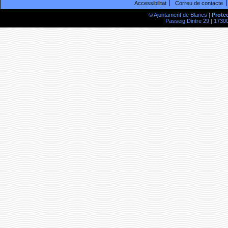
Accessibilitat
Correu de contacte
© Ajuntament de Blanes |
Prote
Passeig Dintre 29 | 17300