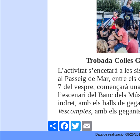
Trobada Colles G
L’activitat s’encetarà a les 
al Passeig de Mar, entre els 
7 del vespre, començarà una 
l’escenari del Banc dels Músi
indret, amb els balls de gega
Vescomptes
, amb els gegants
Comparteix
Facebook
Twitter
Email
Data de realització:
08/25/20