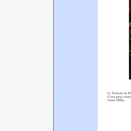
La
Trobada de B
d’una peça conjun
Glenn Miller.