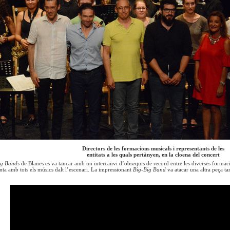
Directors de les formacions musicals i representants de les
entitats a les quals pertànyen, en la cloena del concert
ig Bands
de Blanes es va tancar amb un intercanvi d’obsequis de record entre les diverses formaci
ta amb tots els músics dalt l’escenari. La impressionant
Big-Big Band
va atacar una altra peça 