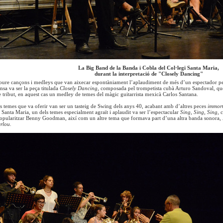
La Big Band de la Banda i Cobla del Col·legi Santa Maria,
durant la interpretació de "Closely Dancing"
oure cançons i medleys que van aixecar espontàniament l’aplaudiment de més d’un espectador per la
nsa va ser la peça titulada
Closely Dancing,
composada pel trompetista cubà Arturo Sandoval, que 
re tribut, en aquest cas un medley de temes del màgic guitarrista mexicà Carlos Santana.
s temes que va oferir van ser un tasteig de Swing dels anys 40, acabant amb d’altres peces
immort
 Santa Maria, un dels temes especialment agraït i aplaudit va ser l’espectacular
Sing, Sing, Sing,
c
popularitzar Benny Goodman, així com un altre tema que formava part d’una altra banda sonora,
rlou.