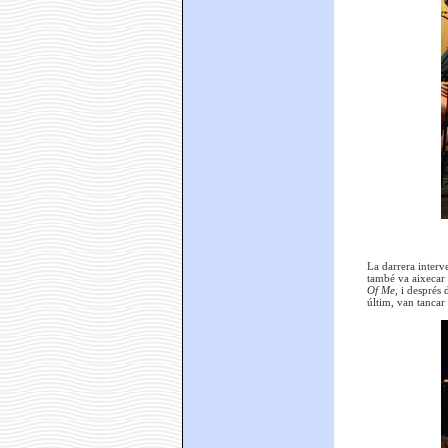
La darrera interv
també va aixecar 
Of Me,
i després
últim, van tancar