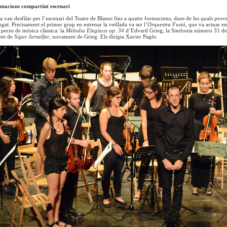
rmacions compartint escenari
da van desfilar per l’escenari del Teatre de Blanes fins a quatre formacions, dues de les quals pro
at. Precisament el primer grup en estrenar la vetllada va ser l’
Orquestra Fusió,
que va actuar en
peces de música clàssica: la
Melodia Elegíaca op. 34
d’Edvard Grieg; la Simfonia número 31 
ent de
Sigur Jorsalfar
, novament de Grieg. Els dirigia Xavier Pagès.