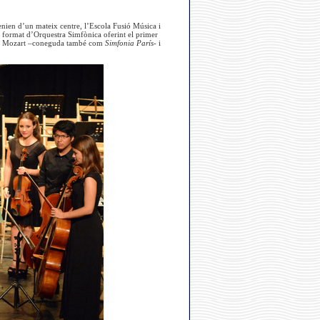
venien d’un mateix centre, l’Escola Fusió Música i
 format d’Orquestra Simfònica oferint el primer
de Mozart –coneguda també com
Simfonia París-
i