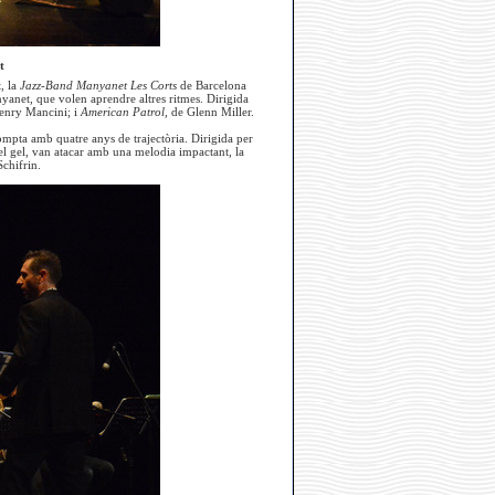
t
, la
Jazz-Band Manyanet Les Corts
de Barcelona
anyanet, que volen aprendre altres ritmes. Dirigida
enry Mancini;
i
American Patrol,
de Glenn Miller.
ompta amb quatre anys de trajectòria. Dirigida per
 el gel, van atacar amb una melodia impactant, la
chifrin.