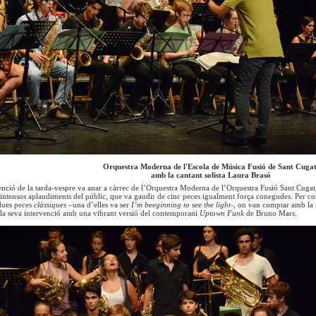
Orquestra Moderna de l'Escola de Música Fusió de Sant Cugat
amb la cantant solista Laura Brasó
enció de la tarda-vespre va anar a càrrec de l’Orquestra Moderna de l’Orquestra Fusió Sant Cugat,
intensos aplaudiments del públic, que va gaudir de cinc peces igualment força conegudes. Per co
 dues peces
clàssiques –
una d’elles va ser
I’m beeginning to see the light-,
on van comptar amb la 
 la seva intervenció amb una vibrant versió del contemporani
Uptown Funk
de Bruno Mars.