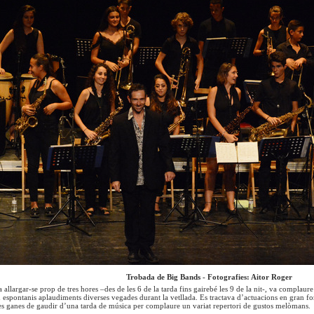
Trobada de Big Bands - Fotografies: Aitor Roger
 allargar-se prop de tres hores –des de les 6 de la tarda fins gairebé les 9 de la nit-, va complau
n espontanis aplaudiments diverses vegades durant la vetllada. Es tractava d’actuacions en gran form
s ganes de gaudir d’una tarda de música per complaure un variat repertori de gustos melòmans.