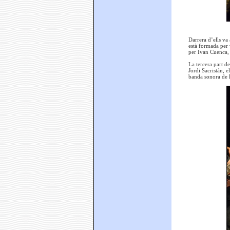
Darrera d’ells va
està formada per v
per Ivan Cuenca,
La tercera part de
Jordi Sacristán, 
banda sonora de l