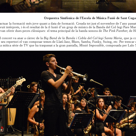
Orquestra Simfònica de l'Escola de Música Fusió de Sant Cuga
 actuar la formació més jove quant a data de formació. Creada tot just el novembre de l’any passat
uit intèrprets, i és el resultat de la il·lusió d’un grup de músics de la Banda del Col·legi Pare M
 van oferir dues peces
clàssiques:
el tema principal de la banda sonora de
The Pink Panther,
de H
l concert va anar a càrrec de la
Big Band de la Banda i Cobla del Col·legi Santa Maria,
que ja c
el seu repertori el van composar temes de Llatí-Jazz, Blues, Samba, Funky, Swing, etc. Per trencar
a mítica sèrie de TV que ha traspassat a la gran pantalla,
Missió Impossible,
composada per Lalo S