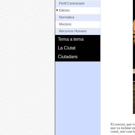
Perfil Contractant
Edictes
Normativa
Mocions
Recursos Humans
Tema a tema
La Ciutat
Ciutadans
El concert, que va
que va esclatar e
comú, així com le