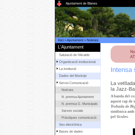
Ajuntament de Blanes
Inici
>
Ajuntament
>
Noticies
L'Ajuntament
No
Salutació de l'Alcalde
AT
Organització institucional
Intensa 
La institució
Dades del Municipi
La vetllad
Servei Comunicació
la Jazz-Ba
Notícies
A banda del con
N. premsa Ajuntament
aquest cap de s
N. premsa G. Municipals
Trobada de Bi
Xarxes socials
simfònica amb p
pel·lícules.
Pràctiques comunicació
Seu electrònica
Bases de dades