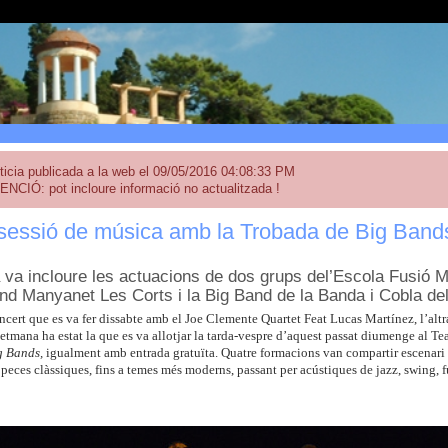
ticia publicada a la web el 09/05/2016 04:08:33 PM
ENCIÓ: pot incloure informació no actualitzada !
sessió de música amb la Trobada de Big Bands
a va incloure les actuacions de dos grups del’Escola Fusió
nd Manyanet Les Corts i la Big Band de la Banda i Cobla del
cert que es va fer dissabte amb el Joe Clemente Quartet Feat Lucas Martínez, l’alt
etmana ha estat la que es va allotjar la tarda-vespre d’aquest passat diumenge al Tea
g Bands,
igualment amb entrada gratuïta. Quatre formacions van compartir escenari a
eces clàssiques, fins a temes més moderns, passant per acústiques de jazz, swing, f