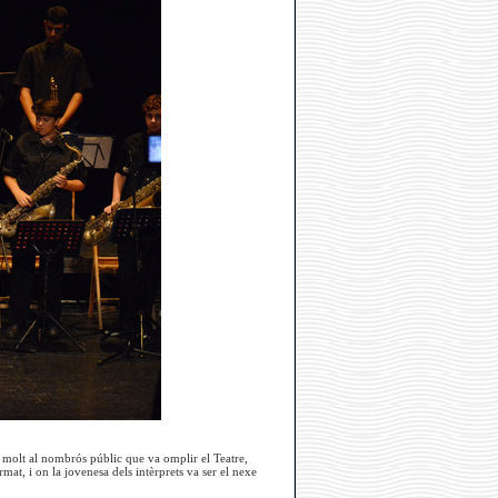
re molt al nombrós públic que va omplir el Teatre,
at, i on la jovenesa dels intèrprets va ser el nexe