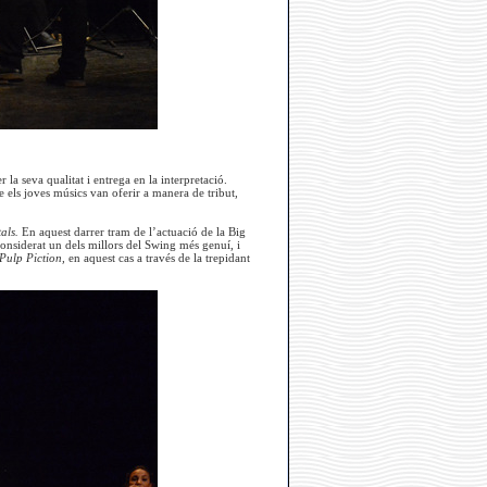
 seva qualitat i entrega en la interpretació.
els joves músics van oferir a manera de tribut,
als.
En aquest darrer tram de l’actuació de la Big
onsiderat un dels millors del Swing més genuí, i
Pulp Piction,
en aquest cas a través de la trepidant