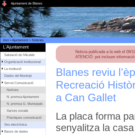
Ajuntament de Blanes
Inici
>
Ajuntament
>
Noticies
L'Ajuntament
Noticia publicada a la web el 09/
Salutació de l'Alcalde
ATENCIÓ: pot incloure informació 
Organització institucional
Blanes reviu l’
La institució
Dades del Municipi
Recreació Històr
Servei Comunicació
Notícies
a Can Gallet
N. premsa Ajuntament
N. premsa G. Municipals
Xarxes socials
La placa forma par
Pràctiques comunicació
senyalitza la cas
Seu electrònica
Bases de dades