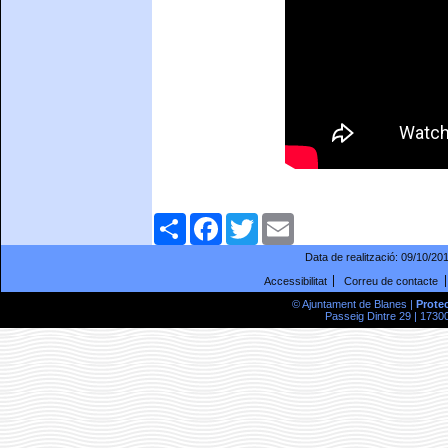
Comparteix
Facebook
Twitter
Email
Data de realització:
09/10/20
Accessibilitat
Correu de contacte
© Ajuntament de Blanes |
Prote
Passeig Dintre 29 | 17300