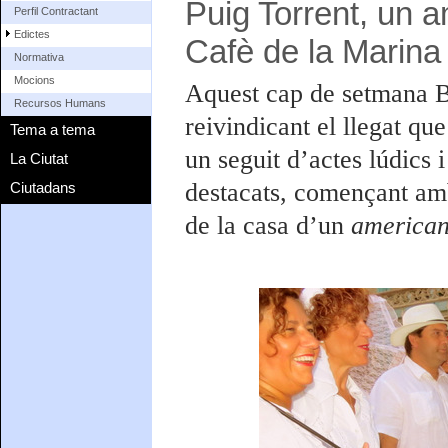
Puig Torrent, un a
Perfil Contractant
Edictes
Cafè de la Marina
Normativa
Mocions
Aquest cap de setmana Bl
Recursos Humans
reivindicant el llegat qu
Tema a tema
un seguit d’actes lúdics i
La Ciutat
destacats, començant amb
Ciutadans
de la casa d’un
america