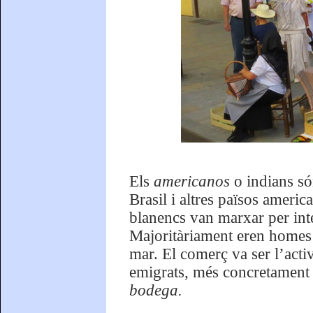
Els
americanos
o indians s
Brasil i altres països americ
blanencs van marxar per inte
Majoritàriament eren homes s
mar. El comerç va ser l’acti
emigrats, més concretament el
bodega.