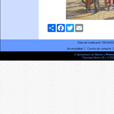
Comparteix
Facebook
Twitter
Email
Data de realització:
09/19/20
Accessibilitat
Correu de contacte
© Ajuntament de Blanes |
Prote
Passeig Dintre 29 | 17300