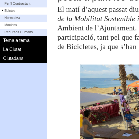
Perfil Contractant
El matí d’aquest passat di
Edictes
de la Mobilitat Sostenible
Normativa
Mocions
Ambient de l’Ajuntament. E
Recursos Humans
participació, tant pel que 
Tema a tema
de Bicicletes, ja que s’han
La Ciutat
Ciutadans