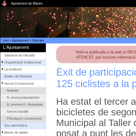
Ajuntament de Blanes
Inici
>
Ajuntament
>
Noticies
L'Ajuntament
Noticia publicada a la web el 09/
Salutació de l'Alcalde
ATENCIÓ: pot incloure informació 
Organització institucional
Èxit de participac
La institució
Dades del Municipi
125 ciclistes a la
Servei Comunicació
Notícies
N. premsa Ajuntament
Ha estat el tercer 
N. premsa G. Municipals
bicicletes de sego
Xarxes socials
Pràctiques comunicació
Municipal al Talle
Seu electrònica
posat a punt les de
Bases de dades