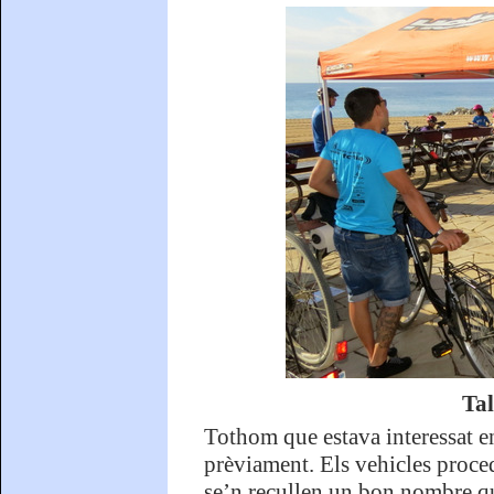
Tal
Tothom que estava interessat en
prèviament. Els vehicles proced
se’n recullen un bon nombre qu