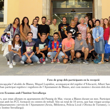
Foto de grup dels participants en la recepció
encapçalat l’alcalde de Blanes, Miquel Lupiáñez, acompanyat del regidor d’Educació, Albert Sanz, i
han participat regidors i regidores de l’Ajuntament de Blanes, així com mestres i docents dels dos
ecte Erasmus amb l’Institut Serrallarga
s, que estan allotjats en apartaments del Passeig de Mar, viuran a Blanes durant un mes. Particip
ionat amb les FCT, formació en centres de treball. Són un total de 10 joves, que han vingut acompan
departaments i serveis de l’Ajuntament (Arxiu, Biblioteca, Policia Local i Oficina de Turisme), i 
Institut Serrallarga).