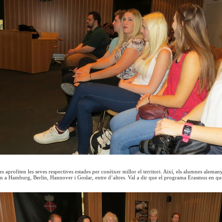
s aprofiten les seves respectives estades per conèixer millor el territori. Així, els alumnes aleman
n a Hamburg, Berlin, Hannover i Goslar, entre d’altres. Val a dir que el programa Erasmus en què pa