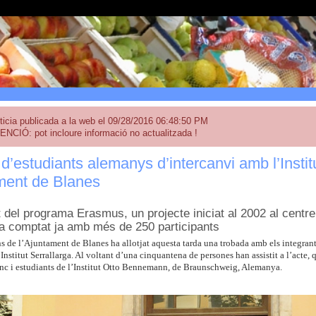
ticia publicada a la web el 09/28/2016 06:48:50 PM
ENCIÓ: pot incloure informació no actualitzada !
d’estudiants alemanys d’intercanvi amb l’Institu
ment de Blanes
 del programa Erasmus, un projecte iniciat al 2002 al centre 
 comptat ja amb més de 250 participants
ns de l’Ajuntament de Blanes ha allotjat aquesta tarda una trobada amb els integra
’Institut Serrallarga. Al voltant d’una cinquantena de persones han assistit a l’acte
nc i estudiants de l’Institut Otto Bennemann, de Braunschweig, Alemanya.