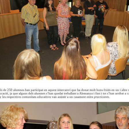
és de 250 alumnes han participat en aquest intercanvi que ha donat molt bons fruïts en un i altre 
ducació, ja que alguns dels alumnes s’han quedat treballant a Alemanya i fins i tot s’han arribat a ca
y les respectives comunitats educatives van assistir a un casament entre
practicants.