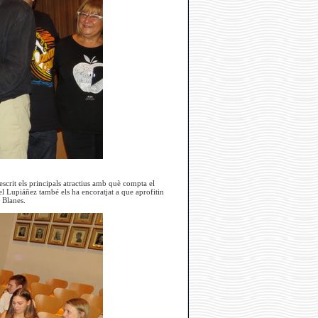
escrit els principals atractius amb què compta el
l Lupiáñez també els ha encoratjat a que aprofitin
a Blanes.