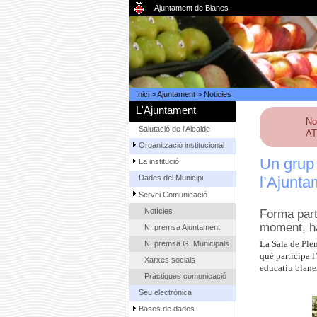
Ajuntament de Blanes
Inici
>
Ajuntament
>
Noticies
L'Ajuntament
No
Salutació de l'Alcalde
AT
Organització institucional
Un grup 
La institució
l’Ajunta
Dades del Municipi
Servei Comunicació
Notícies
Forma part
moment, ha
N. premsa Ajuntament
N. premsa G. Municipals
La Sala de Ple
què participa l
Xarxes socials
educatiu blane
Pràctiques comunicació
Seu electrònica
Bases de dades