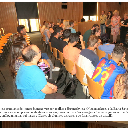
, els estudiants del centre blanenc van ser acollits a Braunschweig (Niedersachsen, a la Baixa Sax
amb una especial presència de destacades empreses com ara Volkswagen i Siemens, per exemple. S’h
 anàlogament al què faran a Blanes els alumnes visitants, que faran classes de castellà.