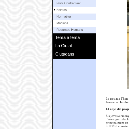
Perfil Contractant
Edictes
Normativa
Mocions
Recursos Humans
Tema a tema
La Ciutat
Ciutadans
La trobada l’han 
Torroella. També 
14 anys del proj
Els joves alemany
l’estranger relac
principalment en 
SHERS i al mateix 