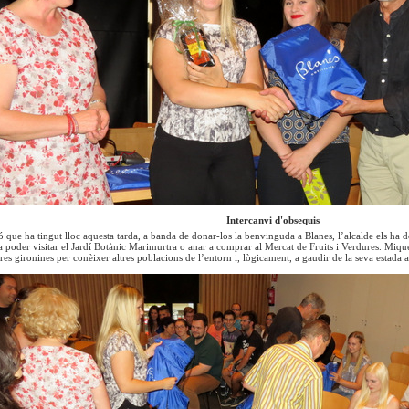
Intercanvi d'obsequis
ó que ha tingut lloc aquesta tarda, a banda de donar-los la benvinguda a Blanes, l’alcalde els ha d
 poder visitar el Jardí Botànic Marimurtra o anar a comprar al Mercat de Fruits i Verdures. Mique
erres gironines per conèixer altres poblacions de l’entorn i, lògicament, a gaudir de la seva estada 