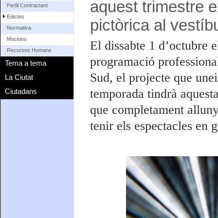
aquest trimestre 
Perfil Contractant
Edictes
pictòrica al vestíb
Normativa
Mocions
El dissabte 1 d’octubre e
Recursos Humans
programació professional 
Tema a tema
Sud, el projecte que unei
La Ciutat
temporada tindrà aquesta
Ciutadans
que completament alluny
tenir els espectacles en g