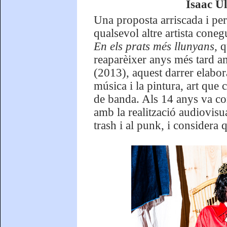
Isaac U
Una proposta arriscada i pe
qualsevol altre artista cone
En els prats més llunyans,
q
reaparèixer anys més tard a
(2013), aquest darrer elabo
música i la pintura, art que
de banda. Als 14 anys va c
amb la realització audiovis
trash i al punk, i considera q