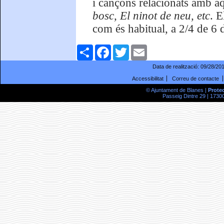
i cançons relacionats amb aq
bosc, El ninot de neu, etc
. E
com és habitual, a 2/4 de 6 d
Comparteix
Facebook
Twitter
Email
Data de realització:
09/28/20
Accessibilitat
Correu de contacte
© Ajuntament de Blanes |
Prote
Passeig Dintre 29 | 17300