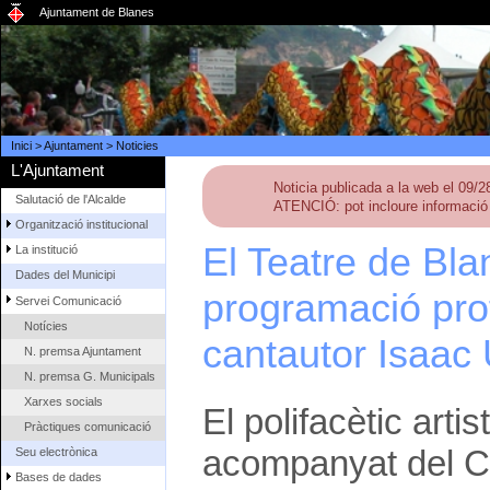
Ajuntament de Blanes
Inici
>
Ajuntament
>
Noticies
L'Ajuntament
Noticia publicada a la web el 09/
Salutació de l'Alcalde
ATENCIÓ: pot incloure informació 
Organització institucional
El Teatre de Bla
La institució
Dades del Municipi
programació pro
Servei Comunicació
Notícies
cantautor Isaac
N. premsa Ajuntament
N. premsa G. Municipals
Xarxes socials
El polifacètic arti
Pràctiques comunicació
acompanyat del C
Seu electrònica
Bases de dades