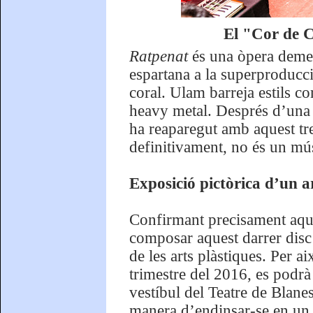
El "Cor de 
Ratpenat
és una òpera demenc
espartana a la superproducci
coral. Ulam barreja estils co
heavy metal. Després d’una tr
ha reaparegut amb aquest tre
definitivament, no és un mús
Exposició pictòrica d’un ar
Confirmant precisament aque
composar aquest darrer disc
de les arts plàstiques. Per a
trimestre del 2016, es podrà
vestíbul del Teatre de Blanes
manera d’endinsar-se en un 