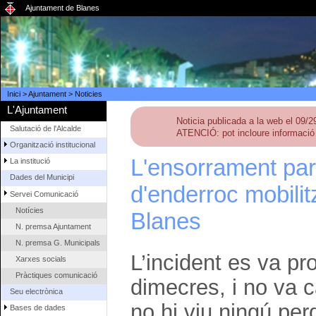
Ajuntament de Blanes
Inici
>
Ajuntament
>
Noticies
L'Ajuntament
Noticia publicada a la web el 09/
Salutació de l'Alcalde
ATENCIÓ: pot incloure informació 
Organització institucional
L'ensorrament parc
La institució
Dades del Municipi
d'enderroc mobili
Servei Comunicació
Notícies
Blanes
N. premsa Ajuntament
N. premsa G. Municipals
L’incident es va pr
Xarxes socials
Pràctiques comunicació
dimecres, i no va 
Seu electrònica
no hi viu ningú per
Bases de dades