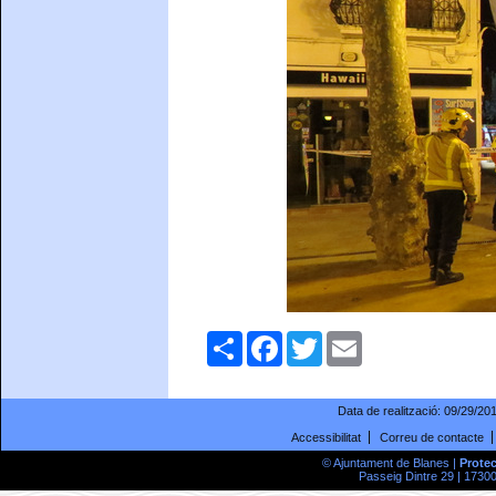
Comparteix
Facebook
Twitter
Email
Data de realització:
09/29/20
Accessibilitat
Correu de contacte
© Ajuntament de Blanes |
Prote
Passeig Dintre 29 | 17300