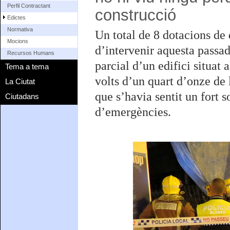
Perfil Contractant
construcció
Edictes
Normativa
Un total de 8 dotacions de
Mocions
d’intervenir aquesta passa
Recursos Humans
parcial d’un edifici situat 
Tema a tema
volts d’un quart d’onze de l
La Ciutat
que s’havia sentit un fort s
Ciutadans
d’emergències.