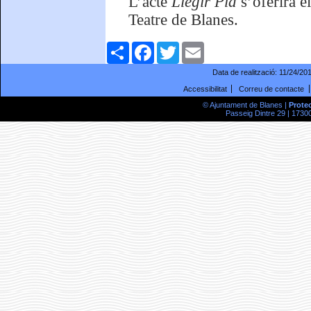
L’acte
Llegir Pla
s’oferirà 
Teatre de Blanes.
Comparteix
Facebook
Twitter
Email
Data de realització:
11/24/20
Accessibilitat
Correu de contacte
© Ajuntament de Blanes |
Prote
Passeig Dintre 29 | 17300