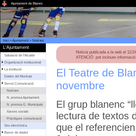
Ajuntament de Blanes
Inici
>
Ajuntament
>
Noticies
L'Ajuntament
Noticia publicada a la web el 11/
Salutació de l'Alcalde
ATENCIÓ: pot incloure informació 
Organització institucional
El Teatre de Bla
La institució
Dades del Municipi
novembre
Servei Comunicació
Notícies
N. premsa Ajuntament
El grup blanenc “l
N. premsa G. Municipals
Xarxes socials
lectura de textos d
Pràctiques comunicació
que el referencien.
Seu electrònica
Bases de dades