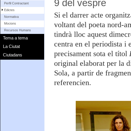
9 del vespre
Perfil Contractant
Edictes
Si el darrer acte organit
Normativa
voltant del poeta nord-a
Mocions
Recursos Humans
tindrà lloc aquest dimec
Tema a tema
centra en el periodista i 
La Ciutat
precisament sota el títol
Ciutadans
original elaborat per la 
Sola, a partir de fragment
referencien.